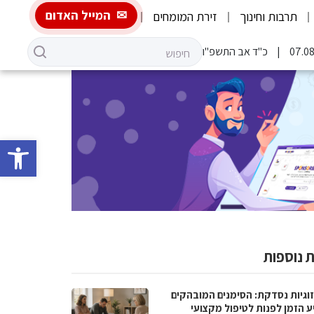
המייל האדום
תרבות וחינוך
זירת המומחים
כ"ד אב התשפ"ו
פתח סרגל 
 נוספות
וגיות נסדקת: הסימנים המובהקים
ע הזמן לפנות לטיפול מקצועי