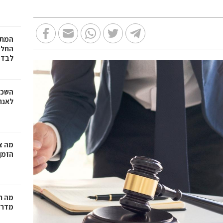
המתכ
החלט
לבד
השכר
לאנר
מה צר
הזמן
מה ח
מדרי