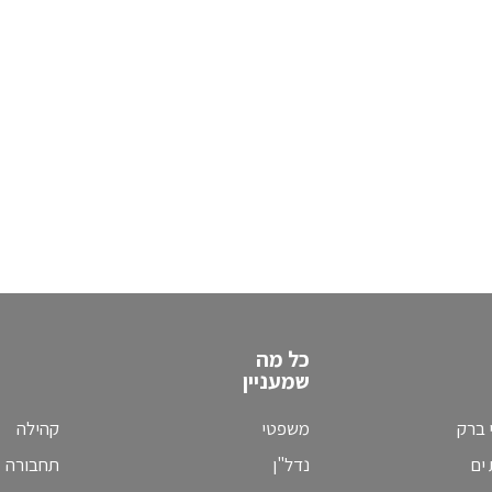
כל מה
שמעניין
 ברק
משפטי
קהילה
ים
נדל"ן
תחבורה