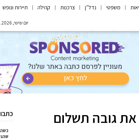
אות
משפטי
נדל"ן
צרכנות
קהילה
תיירות ונופש
יום שישי, 07.08.2026
את גובה תשלום
כתבות
כשהז
שהגי