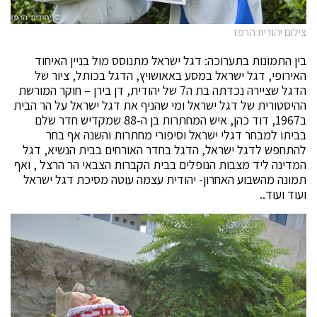
צילום יהודית הרפז
בין התמונות בתערוכה: דגל ישראל מתנוסס מול בניין האיחוד
האירופי, דגל ישראל במסע באאושויץ, הדגל בכותל, ציור של
הדגל שציירה נכדתה בת ה7 של יהודית, דן בירן – חוקר המורשת
ההיסטורית של דגל ישראל ומי שהניף את דגל ישראל על הר הבית
ב1967, דוד כהן, איש המחתרות בן ה-88 שמקדיש חדר שלם
בביתו למבחר דגלי ישראל וסיפורי מחתרות והשנה אף בחר
להתחפש לדגל ישראל, הדגל בחדר האורחים בבית הנשיא, דגל
המדינה ליד מצבות הנופלים בבית הקברות הצבאי הר הרצל , ואף
תמונה מהשבוע האחרון- יהודית עצמה עוטה מסיכת דגל ישראל
ועוד ועוד..