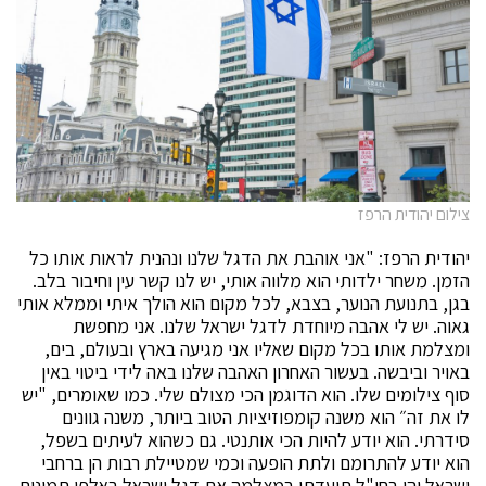
צילום יהודית הרפז
יהודית הרפז: "אני אוהבת את הדגל שלנו ונהנית לראות אותו כל
הזמן. משחר ילדותי הוא מלווה אותי, יש לנו קשר עין וחיבור בלב.
בגן, בתנועת הנוער, בצבא, לכל מקום הוא הולך איתי וממלא אותי
גאוה. יש לי אהבה מיוחדת לדגל ישראל שלנו. אני מחפשת
ומצלמת אותו בכל מקום שאליו אני מגיעה בארץ ובעולם, בים,
באויר וביבשה. בעשור האחרון האהבה שלנו באה לידי ביטוי באין
סוף צילומים שלו. הוא הדוגמן הכי מצולם שלי. כמו שאומרים, "יש
לו את זה״ הוא משנה קומפוזיציות הטוב ביותר, משנה גוונים
סידרתי. הוא יודע להיות הכי אותנטי. גם כשהוא לעיתים בשפל,
הוא יודע להתרומם ולתת הופעה וכמי שמטיילת רבות הן ברחבי
ישראל והן בחו"ל תיעדתי במצלמה את דגל ישראל באלפי תמונות