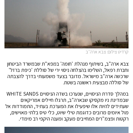
קרדיט צילום: צבא ארה״ב
צבא ארה"ב, בשיתוף מנהלת 'חומה' במפא"ת שבמשרד הביטחון
וחברת רפאל, השלימו בהצלחה ניסוי ירי של סוללת 'כיפת ברזל'
שרכשה ארה"ב מישראל. מדובר בצעד משמעותי בדרך להצבתה
של סוללה מבצעית ראשונה בשטח.
במהלך סדרת הניסויים, שנערכו בשדה הניסויים WHITE SANDS
שבמדינת ניו מקסיקו שבארה"ב, תרגלו חיילים אמריקאים
שעתידים להיות אלו שיפעילו את המערכת בעתיד, התמודדות אל
מול איומים מרובים כדוגמת טילי שיוט, כלי טיס בלתי מאוישים,
רקטות ופצמ"רים המחייבים מעקב ומענה היקפי רב מימדי.