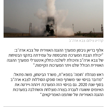
קרדיט צילום: צבא ארה״ב
אלוף בריאן גיבסון ממערך ההגנה האווירית של צבא ארה״ב:
"יכולת הצבת המערכת מתבססת על עמידתה בתקני הבטיחות
של צבא ארה"ב והיכולת לשלבה כחלק אינטגרלי ממערך ההגנה
האווירית הכולל שלנו ויתר המערכות הקיימות."
ראש מנהלת 'חומה' במפא"ת, משרד הביטחון, משה פתאל:
"מדובר בניסוי שני משותף מאז סופקו הסוללות לצבא ארה"ב
בסוף שנת 2020. גם בניסוי הזה המערכת זיהתה ויירטה את
האיומים ששוגרו לעברה בצורה מוצלחת והשתלבה במערכות
ההגנה האוויריות של שותפנו האמריקאים."