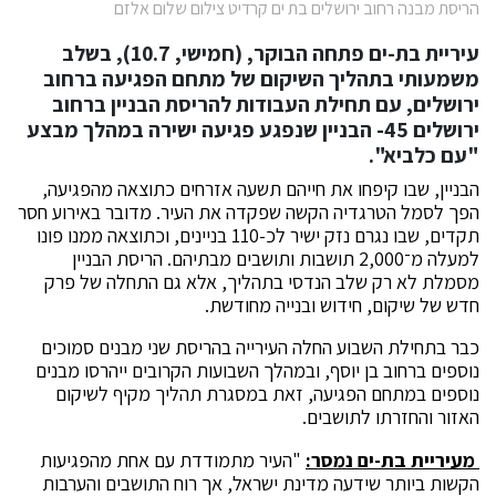
הריסת מבנה רחוב ירושלים בת ים קרדיט צילום שלום אלזם
עיריית בת-ים פתחה הבוקר, (חמישי, 10.7), בשלב
משמעותי בתהליך השיקום של מתחם הפגיעה ברחוב
ירושלים, עם תחילת העבודות להריסת הבניין ברחוב
ירושלים 45- הבניין שנפגע פגיעה ישירה במהלך מבצע
"עם כלביא".
הבניין, שבו קיפחו את חייהם תשעה אזרחים כתוצאה מהפגיעה,
הפך לסמל הטרגדיה הקשה שפקדה את העיר. מדובר באירוע חסר
תקדים, שבו נגרם נזק ישיר לכ-110 בניינים, וכתוצאה ממנו פונו
למעלה מ־2,000 תושבות ותושבים מבתיהם. הריסת הבניין
מסמלת לא רק שלב הנדסי בתהליך, אלא גם התחלה של פרק
חדש של שיקום, חידוש ובנייה מחודשת.
כבר בתחילת השבוע החלה העירייה בהריסת שני מבנים סמוכים
נוספים ברחוב בן יוסף, ובמהלך השבועות הקרובים ייהרסו מבנים
נוספים במתחם הפגיעה, זאת במסגרת תהליך מקיף לשיקום
האזור והחזרתו לתושבים.
מעיריית בת-ים נמסר:
"העיר מתמודדת עם אחת מהפגיעות
הקשות ביותר שידעה מדינת ישראל, אך רוח התושבים והערבות