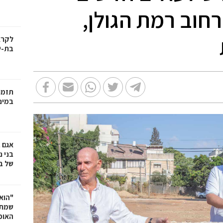
רחוב רמת הגולן,
בת-י
תזמו
במינ
אגם 
של ב
"הוא 
שמתנ
האופ