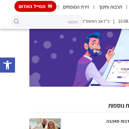
המייל האדום
תרבות וחינוך
זירת המומחים
כ"ז אב התשפ"ו
פתח סרגל 
 נוספות
בות מאהבה