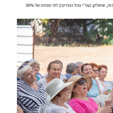
מבנה חדש זה יהיה מקבץ הדיור השביעי ויהיו בו 450 דירות, שיחולקו (עפ"י נוהל המדינה) לפי מפתח של 30%