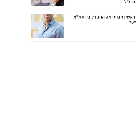
בן ז"ל
ראשי תיבות: מה ההבדל בין תמ"א
ע?