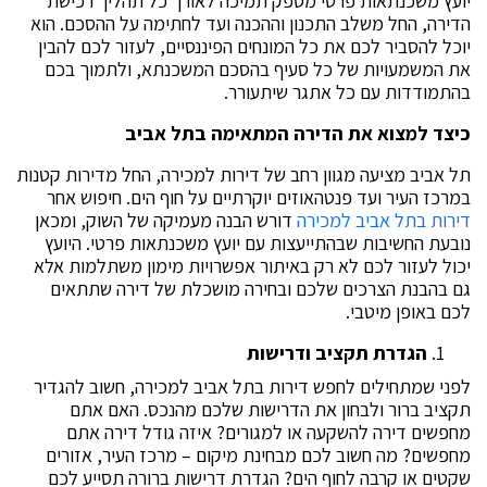
יועץ משכנתאות פרטי מספק תמיכה לאורך כל תהליך רכישת
הדירה, החל משלב התכנון וההכנה ועד לחתימה על ההסכם. הוא
יוכל להסביר לכם את כל המונחים הפיננסיים, לעזור לכם להבין
את המשמעויות של כל סעיף בהסכם המשכנתא, ולתמוך בכם
בהתמודדות עם כל אתגר שיתעורר.
כיצד למצוא את הדירה המתאימה בתל אביב
תל אביב מציעה מגוון רחב של דירות למכירה, החל מדירות קטנות
במרכז העיר ועד פנטהאוזים יוקרתיים על חוף הים. חיפוש אחר
דירות בתל אביב למכירה
דורש הבנה מעמיקה של השוק, ומכאן
נובעת החשיבות שבהתייעצות עם יועץ משכנתאות פרטי. היועץ
יכול לעזור לכם לא רק באיתור אפשרויות מימון משתלמות אלא
גם בהבנת הצרכים שלכם ובחירה מושכלת של דירה שתתאים
לכם באופן מיטבי.
הגדרת תקציב ודרישות
לפני שמתחילים לחפש דירות בתל אביב למכירה, חשוב להגדיר
תקציב ברור ולבחון את הדרישות שלכם מהנכס. האם אתם
מחפשים דירה להשקעה או למגורים? איזה גודל דירה אתם
מחפשים? מה חשוב לכם מבחינת מיקום – מרכז העיר, אזורים
שקטים או קרבה לחוף הים? הגדרת דרישות ברורה תסייע לכם