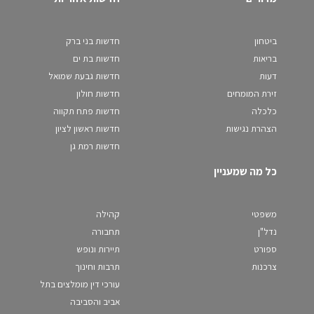
ביטחון
חדשות בני ברק
בריאות
חדשות בת ים
דעות
חדשות גבעת שמואל
זירת המומחים
חדשות חולון
כלכלה
חדשות פתח תקווה
הצהרת נגישות
חדשות ראשון לציון
חדשות רמת גן
כל מה שמעניין
משפטי
קהילה
נדל"ן
תחבורה
ספורט
תיירות ונופש
צרכנות
תרבות וחינוך
עורכי דין מומלצים בתל
אביב והסביבה