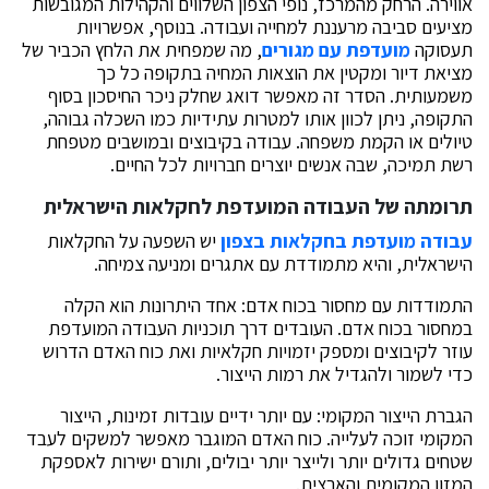
אווירה. הרחק מהמרכז, נופי הצפון השלווים והקהילות המגובשות
מציעים סביבה מרעננת למחייה ועבודה. בנוסף, אפשרויות
תעסוקה
מועדפת עם מגורים
, מה שמפחית את הלחץ הכביר של
מציאת דיור ומקטין את הוצאות המחיה בתקופה כל כך
משמעותית. הסדר זה מאפשר דואג שחלק ניכר החיסכון בסוף
התקופה, ניתן לכוון אותו למטרות עתידיות כמו השכלה גבוהה,
טיולים או הקמת משפחה. עבודה בקיבוצים ובמושבים מטפחת
רשת תמיכה, שבה אנשים יוצרים חברויות לכל החיים.
תרומתה של העבודה המועדפת לחקלאות הישראלית
עבודה מועדפת בחקלאות בצפון
יש השפעה על החקלאות
הישראלית, והיא מתמודדת עם אתגרים ומניעה צמיחה.
התמודדות עם מחסור בכוח אדם: אחד היתרונות הוא הקלה
במחסור בכוח אדם. העובדים דרך תוכניות העבודה המועדפת
עוזר לקיבוצים ומספק יזמויות חקלאיות ואת כוח האדם הדרוש
כדי לשמור ולהגדיל את רמות הייצור.
הגברת הייצור המקומי: עם יותר ידיים עובדות זמינות, הייצור
המקומי זוכה לעלייה. כוח האדם המוגבר מאפשר למשקים לעבד
שטחים גדולים יותר ולייצר יותר יבולים, ותורם ישירות לאספקת
המזון המקומית והארצית.