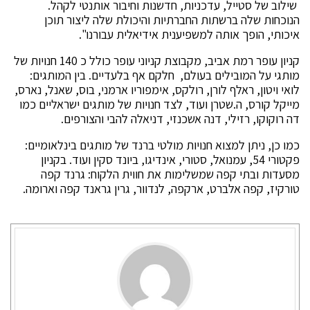
שילוב של סטייל, עדכניות, חדשנות וחיבור אותנטי לקהל.
הנוכחות שלה ברשתות החברתיות והיכולת שלה ליצור תוכן
איכותי, הופך אותה למשפיענית אידיאלית עבורנו".
קניון עופר רמת אביב, מקבוצת קניוני עופר כולל כ 140 חנויות של
מותגי על המובילים בעולם, חלקם אף בלעדיים. בין המותגים:
לואי ויטון, ראלף לורן, רולקס, אימפוריו ארמני, בוס, שאנל, נארס,
מייקל קורס, ה.שטרן ועוד, לצד חנויות של מותגים ישראליים כמו
דה רוקוקו, רזילי, דנה אשכנזי, דניאלה להבי והצורפים.
כמו כן, ניתן למצוא חנויות מולטי ברנד של מותגים בינלאומיים:
פקטורי 54, עמנואל, סטורי, אינדיגו, ביונד סקין ועוד. בקניון
מסעדות ובתי קפה שמשלימות את חווית הלקוח: גרנד קפה
טורקיז, קפה אלברט, ארקפה, לנדוור, גרין גראנד קפה וארומה.