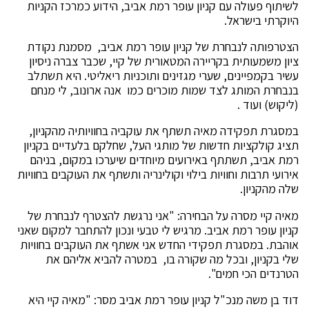
לשיתוף פעולה עם קניון עופר רמת אביב, הידוע כמרכז הקניות
היוקרתי בישראל.
הצטרפותה לנבחרת של קניון עופר רמת אביב, מסמנת נקודת
ציון משמעותית בקריירה המטאורית של קיי, שכבר צברה ניסיון
עשיר בקמפיינים, שערי מגזינים ותוכניות ריאליטי. היא תשתלב
בנבחרת המותג לצד שמות מוכרים כמו אנה ארונוב, לי מנחם
(ליקוש) ועוד .
במסגרת תפקידה מאיה תשתף את עוקביה בחוויותיה מהקניון,
תציג קולקציות חדשות של מותגי העל, שחלקם בלעדיים בקניון
רמת אביב, תשתתף באירועים מיוחדים שיערכו במקום, בניהם
אירועי תרבות וחוויות בילוי וקולינריה ותשתף את העוקבים בחוויות
שלה מהקניון.
מאיה קיי מסרה על הבחירה: "אני נרגשת להצטרף לנבחרת של
קניון עופר רמת אביב. מרגיש לי טבעי ונכון להתחבר למקום שאני
אוהבת. במסגרת תפקידי החדש אני אשתף את העוקבים בחוויות
שלי בקניון, ובכל מה שקורה בו, במטרה להביא אליהם את
הטרנדים הכי חמים".
דוד בן משה מנכ"ל קניון עופר רמת אביב מסר: "מאיה קיי היא