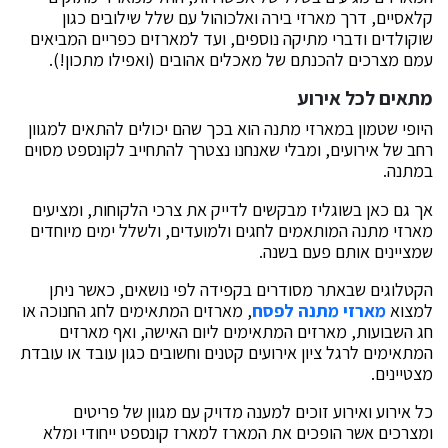
קלאסיים, דרך מארזי בירה ואלכוהול עם שלל שילובים כגון
שוקולדים ודברי מתיקה נוספים, ועד למארזים כפריים המביאים
עמם מצרכים להכנתם של מאכלים אהובים (ואפילו מתכון!).
מתאים לכל אירוע
היופי שטמון במארזי מתנה הוא בכך שהם יכולים להתאים למגוון
רחב של אירועים, ומבלי שאנחנו נצטרך להתחייב לקונספט מסוים
במתנה.
אך גם כאן בשוגליז מבקשים לדייק את צרכי הלקוחות, ומציעים
מארזי מתנה המותאמים לחגים ולמועדים, ולשלל ימים מיוחדים
שמציינים אותם פעם בשנה.
הקטלוגים שבאתר מסודרים בקפידה לפי נושאים, כאשר ניתן
למצוא
מארזי מתנה לפסח
, מארזים המתאימים לחג החנוכה או
חג השבועות, מארזים המתאימים ליום האישה, ואף מארזים
המתאימים לרגל ציון אירועים קטנים וחשובים כגון עובד או עובדת
מצטיינים.
כל אירוע ואירוע זוכים למענה מדויק עם מגוון של פריטים
ומצרכים אשר הופכים את המארז למארז קונספט ייחודי ומלא