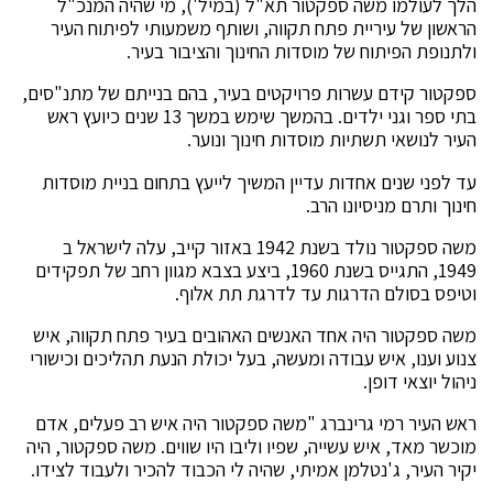
הלך לעולמו משה ספקטור תא"ל (במיל'), מי שהיה המנכ"ל
הראשון של עיריית פתח תקווה, ושותף משמעותי לפיתוח העיר
ולתנופת הפיתוח של מוסדות החינוך והציבור בעיר.
ספקטור קידם עשרות פרויקטים בעיר, בהם בנייתם של מתנ"סים,
בתי ספר וגני ילדים. בהמשך שימש במשך 13 שנים כיועץ ראש
העיר לנושאי תשתיות מוסדות חינוך ונוער.
עד לפני שנים אחדות עדיין המשיך לייעץ בתחום בניית מוסדות
חינוך ותרם מניסיונו הרב.
משה ספקטור נולד בשנת 1942 באזור קייב, עלה לישראל ב
1949, התגייס בשנת 1960, ביצע בצבא מגוון רחב של תפקידים
וטיפס בסולם הדרגות עד לדרגת תת אלוף.
משה ספקטור היה אחד האנשים האהובים בעיר פתח תקווה, איש
צנוע וענו, איש עבודה ומעשה, בעל יכולת הנעת תהליכים וכישורי
ניהול יוצאי דופן.
ראש העיר רמי גרינברג "משה ספקטור היה איש רב פעלים, אדם
מוכשר מאד, איש עשייה, שפיו וליבו היו שווים. משה ספקטור, היה
יקיר העיר, ג'נטלמן אמיתי, שהיה לי הכבוד להכיר ולעבוד לצידו.