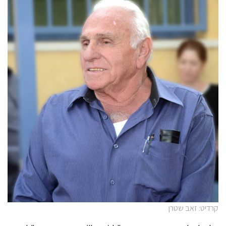
קרדיט: זאב שטרן