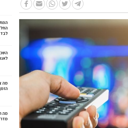
המתכ
החלט
לבד
השכר
לאנר
מה צר
הזמן
מה ח
מדרי