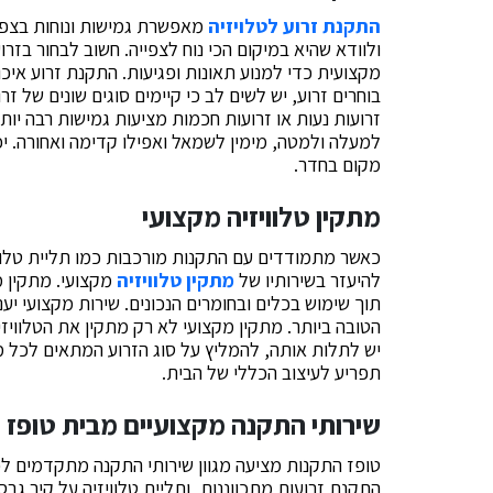
התקנת זרוע לטלויזיה
מאפשרת גמישות ונוחות בצפייה.
ולוודא שהיא במיקום הכי נוח לצפייה. חשוב לבחור בזר
מקצועית כדי למנוע תאונות ופגיעות. התקנת זרוע איכ
בוחרים זרוע, יש לשים לב כי קיימים סוגים שונים של ז
זרועות נעות או זרועות חכמות מציעות גמישות רבה יו
למעלה ולמטה, מימין לשמאל ואפילו קדימה ואחורה. יכ
מקום בחדר.
מתקין טלוויזיה מקצועי
כאשר מתמודדים עם התקנות מורכבות כמו תליית טלווי
להיעזר בשירותיו של
מתקין טלוויזיה
מקצועי. מתקין מ
תוך שימוש בכלים ובחומרים הנכונים. שירות מקצועי יע
הטובה ביותר. מתקין מקצועי לא רק מתקין את הטלוויזיה
יש לתלות אותה, להמליץ על סוג הזרוע המתאים לכל מ
תפריע לעיצוב הכללי של הבית.
שירותי התקנה מקצועיים מבית טופז
טופז התקנות מציעה מגוון שירותי התקנה מתקדמים לכ
התקנת זרועות מתכווננות, ותליית טלוויזיה על קיר גבס