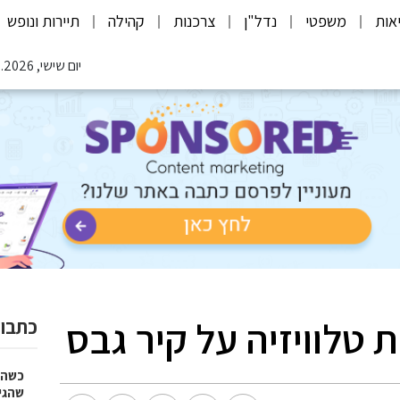
אות
משפטי
נדל"ן
צרכנות
קהילה
תיירות ונופש
יום שישי, 07.08.2026
טלוויזיה על קיר גבס
כתבות
כשהז
שהגי