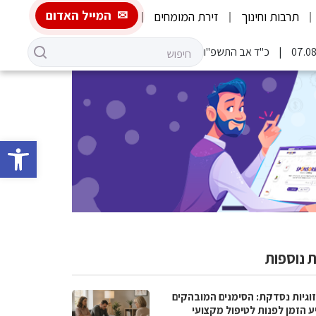
המייל האדום
תרבות וחינוך
זירת המומחים
כ"ד אב התשפ"ו
פתח סרגל 
 נוספות
וגיות נסדקת: הסימנים המובהקים
ע הזמן לפנות לטיפול מקצועי