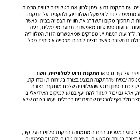
 עם התקנת זרוע, ניתן לכוון את הטלוויזיה לזווית הרצויה
וע מתאימה לגודל ומשקל הטלוויזיה, ולהקפיד על התקנה
ותית תחסוך מקום ותשדרג את חוויית הצפייה בבית. כאשר
רועות. זרועות סטרטיות מאפשרות תנועה מינימלית, בעוד
תר. לזרועות הנעות יש מפרקים שמאפשרים הזזת הטלוויזיה
ולת זו חשובה כאשר רוצים ליהנות מצפייה איכותית מכל
זיה על קיר גבס או
התקנת זרוע לטלוויזיה
, חשוב
נוסה יבטיח שההתקנה תבוצע בצורה בטיחותית ומדויקת,
ניק לכם ביטחון ורוגע שהטלוויזיה שלכם מותקנת בצורה
, אלא גם יכול לעזור להתייעץ בנוגע למיקום האידיאלי בו
צב חלל ואף להבטיח שהחיבורים הכבלים ייעשו בצורה שלא
ל סוגי המסכים. החברה מתמחה בהתקנת טלוויזיה על קיר,
 בצורה בטוחה ומקצועית. השירות ניתן הן למגזר הפרטי והן