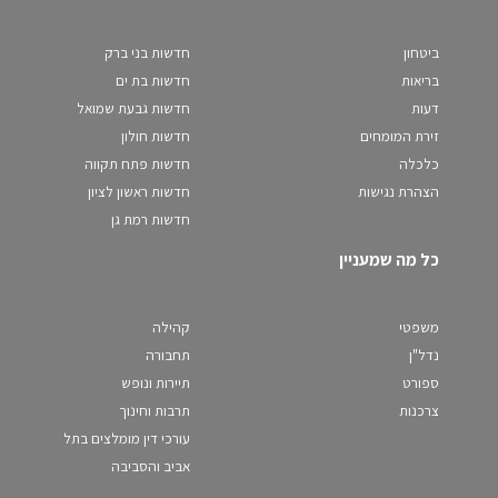
ביטחון
חדשות בני ברק
בריאות
חדשות בת ים
דעות
חדשות גבעת שמואל
זירת המומחים
חדשות חולון
כלכלה
חדשות פתח תקווה
הצהרת נגישות
חדשות ראשון לציון
חדשות רמת גן
כל מה שמעניין
משפטי
קהילה
נדל"ן
תחבורה
ספורט
תיירות ונופש
צרכנות
תרבות וחינוך
עורכי דין מומלצים בתל
אביב והסביבה