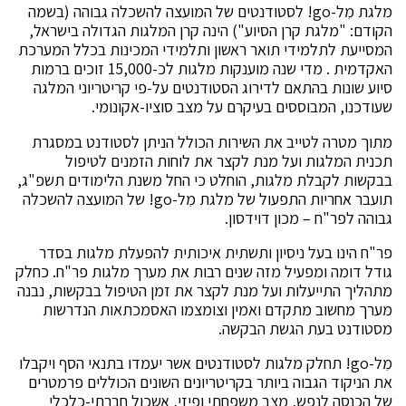
מלגת מִל-go! לסטודנטים של המועצה להשכלה גבוהה (בשמה
הקודם: "מלגת קרן הסיוע") הינה קרן המלגות הגדולה בישראל,
המסייעת לתלמידי תואר ראשון ותלמידי המכינות בכלל המערכת
האקדמית . מדי שנה מוענקות מלגות לכ-15,000 זוכים ברמות
סיוע שונות בהתאם לדירוג הסטודנטים על-פי קריטריוני המלגה
שעודכנו, המבוססים בעיקרם על מצב סוציו-אקונומי.
מתוך מטרה לטייב את השירות הכולל הניתן לסטודנט במסגרת
תכנית המלגות ועל מנת לקצר את לוחות הזמנים לטיפול
בבקשות לקבלת מלגות, הוחלט כי החל משנת הלימודים תשפ"ג,
תועבר אחריות התפעול של מלגת מִל-go! של המועצה להשכלה
גבוהה לפר"ח – מכון דוידסון.
פר"ח הינו בעל ניסיון ותשתית איכותית להפעלת מלגות בסדר
גודל דומה ומפעיל מזה שנים רבות את מערך מלגות פר"ח. כחלק
מתהליך התייעלות ועל מנת לקצר את זמן הטיפול בבקשות, נבנה
מערך מחשוב מתקדם ואמין וצומצמו האסמכתאות הנדרשות
מסטודנט בעת הגשת הבקשה.
מִל-go! תחלק מלגות לסטודנטים אשר יעמדו בתנאי הסף ויקבלו
את הניקוד הגבוה ביותר בקריטריונים השונים הכוללים פרמטרים
של הכנסה לנפש, מצב משפחתי ופיזי, אשכול חברתי-כלכלי