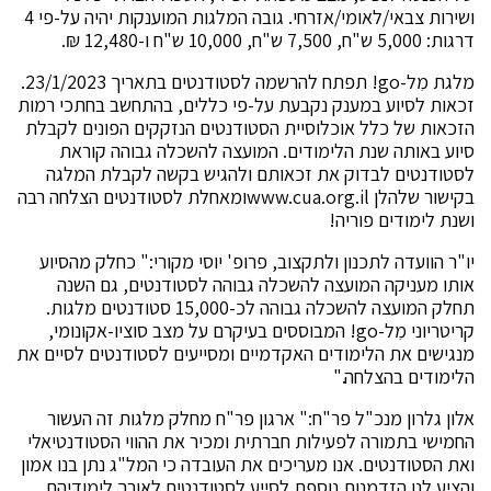
ושירות צבאי/לאומי/אזרחי. גובה המלגות המוענקות יהיה על-פי 4
דרגות: 5,000 ש"ח, 7,500 ש"ח, 10,000 ש"ח ו-12,480 ₪.
מלגת מִל-go! תפתח להרשמה לסטודנטים בתאריך 23/1/2023.
זכאות לסיוע במענק נקבעת על-פי כללים, בהתחשב בחתכי רמות
הזכאות של כלל אוכלוסיית הסטודנטים הנזקקים הפונים לקבלת
סיוע באותה שנת הלימודים. המועצה להשכלה גבוהה קוראת
לסטודנטים לבדוק את זכאותם ולהגיש בקשה לקבלת המלגה
בקישור שלהלן www.cua.org.ilומאחלת לסטודנטים הצלחה רבה
ושנת לימודים פוריה!
יו"ר הוועדה לתכנון ולתקצוב, פרופ' יוסי מקורי:" כחלק מהסיוע
אותו מעניקה המועצה להשכלה גבוהה לסטודנטים, גם השנה
תחלק המועצה להשכלה גבוהה לכ-15,000 סטודנטים מלגות.
קריטריוני מִל-go! המבוססים בעיקרם על מצב סוציו-אקונומי,
מנגישים את הלימודים האקדמיים ומסייעים לסטודנטים לסיים את
הלימודים בהצלחה."
אלון גלרון מנכ"ל פר"ח:" ארגון פר"ח מחלק מלגות זה העשור
החמישי בתמורה לפעילות חברתית ומכיר את ההווי הסטודנטיאלי
ואת הסטודנטים. אנו מעריכים את העובדה כי המל"ג נתן בנו אמון
והציע לנו הזדמנות נוספת לסייע לסטודנטים לאורך לימודיהם,