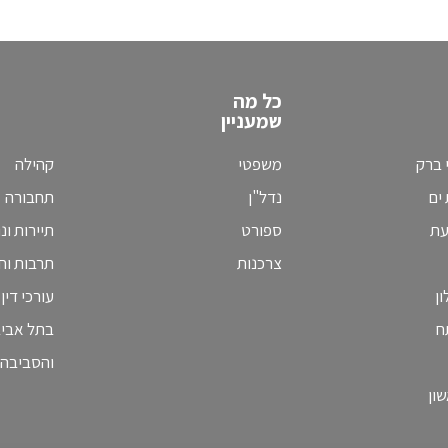
כל מה
שמעניין
 ברק
משפטי
קהילה
ים
נדל"ן
תחבורה
עת
ספורט
תיירות ונ
צרכנות
תרבות וחי
ן
עורכי דין
ח
בתל אבי
והסביבה
ון