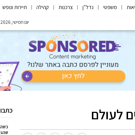
אות
משפטי
נדל"ן
צרכנות
קהילה
תיירות ונופש
יום חמישי, 06.08.2026
ם לעולם
כתבות
כשהז
שהגי