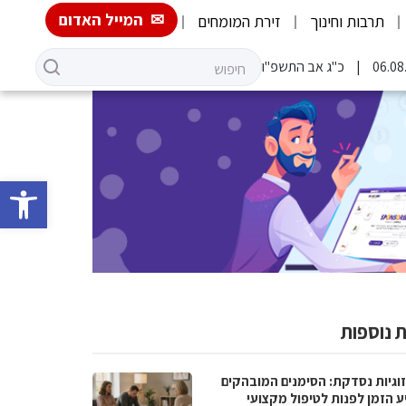
המייל האדום
תרבות וחינוך
זירת המומחים
כ"ג אב התשפ"ו
פתח סרגל 
 נוספות
וגיות נסדקת: הסימנים המובהקים
ע הזמן לפנות לטיפול מקצועי