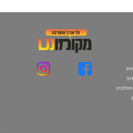
ופש
נוך
 מומלצים
ב