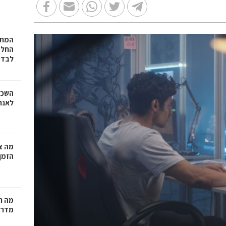
המתכ
החלט
לבד
השכר
לאנר
מה צר
הזמן
מה ח
מדרי