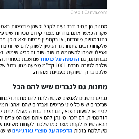
Credit Canva.com
מתנות הן תמיד דבר נעים לקבל וכשהן מודפסות באמירה 
שקורה כאשר אתם בוחרים מוצרי קידום מכירות שיש ע
בהזדמנויות מיוחדות, או בקמפיין פרסום יוצא דופן. 
שלקוחות רבים פיתחו נגד הניסיון לשווק להם שירותים ו
ואפילו ישמחו להשתמש בו שוב ושוב זה פריט שימושי ואי
מבחינתם, גם
הדפסה על כוסות
שנחשבת מסחרית היא 
שלכם לטובה. חברת 1001 קד"מ מציעה
שלכם בדרך שיווקית מעניינת ואהודה.
מתנות גם לגברים שיש להם הכל
גברים נחשבים לאנשים שקשה לתת להם מתנות ולבחור
שנזכרים שיש כל מיני פריטים ואבזרים שהם יאהבו תמיד
לבית או לשעות הפנאי, הם תמיד בחירה מעולה לתת לג
הזדמנויות. הם יזכרו מי נתן להם אותם ואם המוצרים יה
הבאה שירצו לקנות מוצר כמו שלכם. לקוחות משיגים על 
משתלמת בזכות
הדפסה על מוצרי גאדג'טים
שיישאר