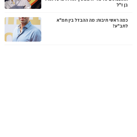
בן ז"ל
כמה ראשי תיבות: מה ההבדל בין תמ"א
לתב"ע?