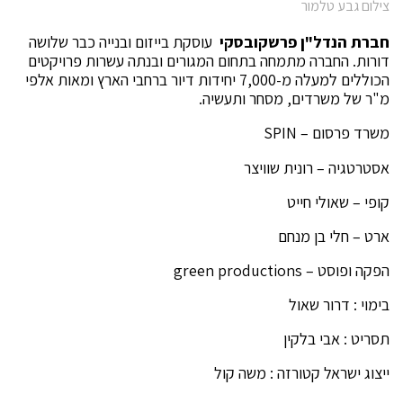
צילום גבע טלמור
חברת הנדל"ן פרשקובסקי
עוסקת בייזום ובנייה כבר שלושה
דורות. החברה מתמחה בתחום המגורים ובנתה עשרות פרויקטים
הכוללים למעלה מ-7,000 יחידות דיור ברחבי הארץ ומאות אלפי
מ"ר של משרדים, מסחר ותעשיה.
משרד פרסום – SPIN
אסטרטגיה – רונית שוויצר
קופי – שאולי חייט
ארט – חלי בן מנחם
הפקה ופוסט – green productions
בימוי : דרור שאול
תסריט : אבי בלקין
ייצוג ישראל קטורזה : משה קול