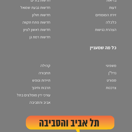
בריאות
חדשות בת ים
דעות
חדשות גבעת שמואל
זירת המומחים
חדשות חולון
כלכלה
חדשות פתח תקווה
הצהרת נגישות
חדשות ראשון לציון
חדשות רמת גן
כל מה שמעניין
משפטי
קהילה
נדל"ן
תחבורה
ספורט
תיירות ונופש
צרכנות
תרבות וחינוך
עורכי דין מומלצים בתל
אביב והסביבה