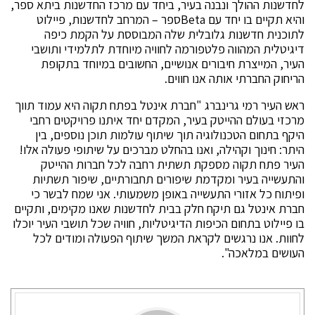
לחדשנות ההולך ונבנה בעיר, ביחד עם מרכז החדשנות ביתא ספר,
והיא
תקיים בו יחד עם
Beta
ספר – המרחב לחדשנות
, פיילוט
לתוכנית חדשנות גלובלית שלה המבוססת על הקמת כיפה
דיגיטלית המהווה פלטפורמה לחוויה מיוחדת לתלמידי ותושבי
העיר, המייצרת חיבורים אנושיים, החשובים במיוחד בתקופת
הריחוק החברתי אותה אנו חווים.
ראש העיר רמי גרינברג "חברת אינטל בפתח תקוה היא עמוד תווך
מרכזי בעולם ההייטק בעיר, המקדם יחד איתנו פרויקטים רחבי
היקף בתחום הטכנולוגיה תוך שיתוף עולמות תוכן נוספים, בין
היתר: חינוך וקהילה, ואנו בהחלט מברכים על שיתופי פעולה אלו!
העיר פתח תקוה מספקת תשתית רחבה לכל חברות ההייטק
והתעשייה בעיר ומקדמת שיפורים תחבורתיים, שיפור תשתיות
ופיתוח כל אזורי התעשייה באופן משמעותי. אני שמח לבשר כי
חברת אינטל גם תיקח חלק בבית לחדשנות שאנו מקימים, ותקיים
בו פיילוט בתחום הכיפות הדיגיטליות, חוויה שכל תושבי העיר יוכלו
לחוות. אנו נרגשים לקראת המשך שיתוף הפעולה ומודים לכל
העושים במלאכה".