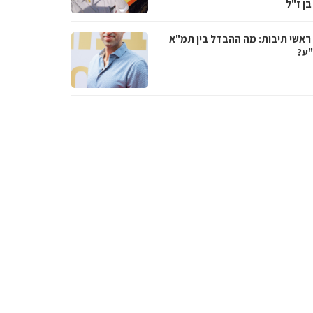
בן ז"ל
ראשי תיבות: מה ההבדל בין תמ"א
ע?