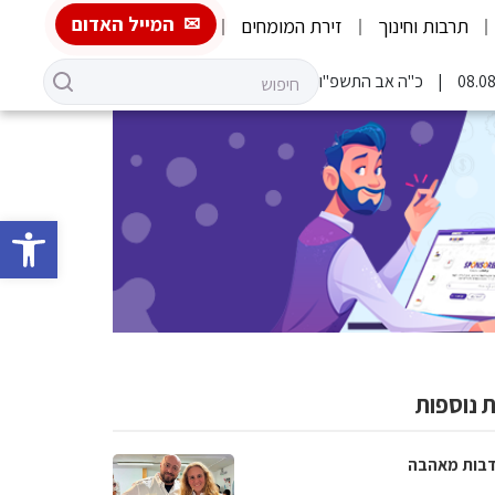
המייל האדום
תרבות וחינוך
זירת המומחים
כ"ה אב התשפ"ו
פתח סרגל 
 נוספות
בות מאהבה