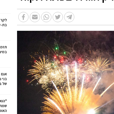
בת-י
תזמו
במינ
אגם 
של ב
"הוא 
שמתנ
האופ