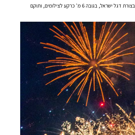
בפארק הגדול ובאנדרטת המסוקים יוצב מתנפח מואר בצורת דגל ישראל, בגובה 6 מ' כרקע לצילומים, ותוקם