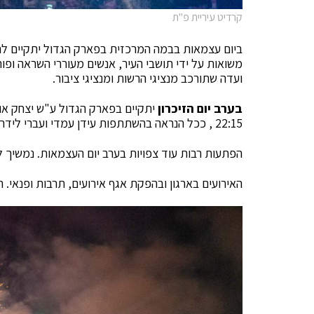
קרדיט עיריית פ"ת
ביום עצמאות בבמה המרכזית בפארק הגדול יתקיים לר
משואות על ידי תושבי העיר, אנשים מעוררי השראה ופורצ
ועדה שתורכב מנציגי הרשות ומנציגי ציבור.
בערב יום הזיכרון
יתקיים בפארק הגדול ע"ש יצחק אוח
22:15 , ככל הנראה בהשתתפות עידן עמדי ועברי לידר. האירוע פתוח לציבור הרחב.
הפתעות רבות עוד צפויות בערב יום העצמאות. נמשיך ל
האירועים בארגון ובהפקת אגף אירועים, תרבות ופנאי