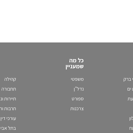
כל מה
שמעניין
 ברק
משפטי
קהילה
ים
נדל"ן
תחבורה
עת
ספורט
תיירות ונ
צרכנות
תרבות וחי
ן
עורכי דין
ח
בתל אבי