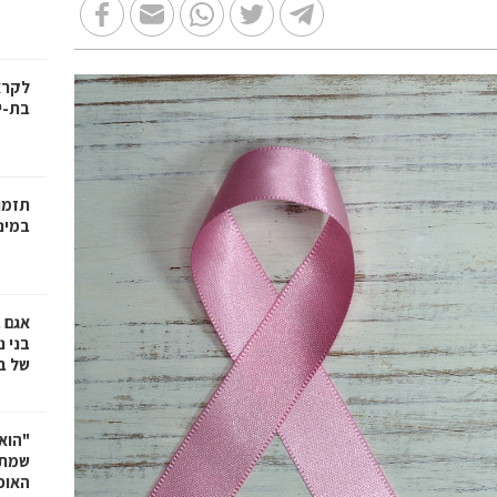
בת-י
תזמו
במינ
אגם 
של ב
"הוא 
שמתנ
האופ