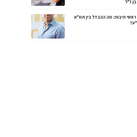
בן ז"ל
ראשי תיבות: מה ההבדל בין תמ"א
ע?