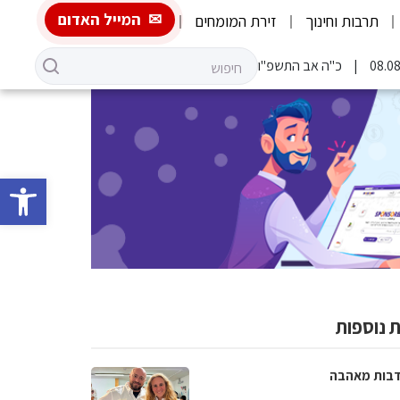
המייל האדום
תרבות וחינוך
זירת המומחים
כ"ה אב התשפ"ו
פתח סרגל 
 נוספות
בות מאהבה