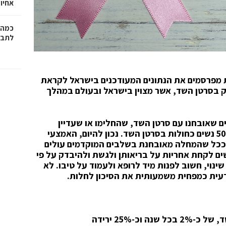
אחיו 
כמה 
לתב"
מפרסמים את הנתונים המעודכנים בישראל לקראת
 בסרטן השד, אשר מצוין בישראל ובעולם במהלך
ים עולה כי היום חיות בישראל 22,481 נשים שאובחנו עם סרטן השד, שהחלימו או שעדיין
מתמודדות עם המחלה. מדי שנה מאובחנות כ-5000 נשים כחולות בסרטן השד. נכון להיום, האמצעי
ם. ככל שהמחלה מאובחנת בשלבים המוקדמים עולים
 קוראים לכל הנשים לקחת אחריות על בריאותן ולגשת ולהיבדק על פי
וי, חשוב לפנות מיד לרופא ולעמוד על טיבו. לא
דעית כמפחית משמעותית את הסיכון לחלות.
כ-25% ירידה