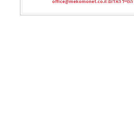
המייל האדום:
office@mekomonet.co.il