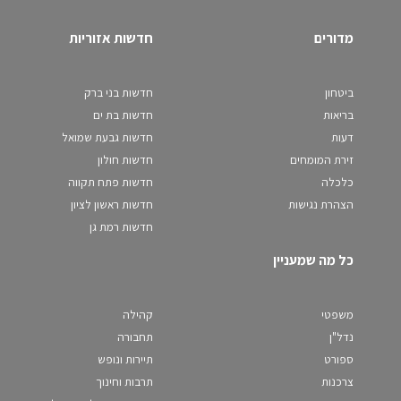
מדורים
חדשות אזוריות
ביטחון
חדשות בני ברק
בריאות
חדשות בת ים
דעות
חדשות גבעת שמואל
זירת המומחים
חדשות חולון
כלכלה
חדשות פתח תקווה
הצהרת נגישות
חדשות ראשון לציון
חדשות רמת גן
כל מה שמעניין
משפטי
קהילה
נדל"ן
תחבורה
ספורט
תיירות ונופש
צרכנות
תרבות וחינוך