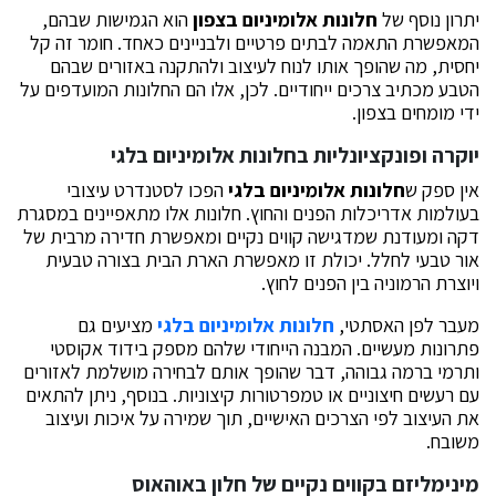
יתרון נוסף של
חלונות אלומיניום בצפון
הוא הגמישות שבהם,
המאפשרת התאמה לבתים פרטיים ולבניינים כאחד. חומר זה קל
יחסית, מה שהופך אותו לנוח לעיצוב ולהתקנה באזורים שבהם
הטבע מכתיב צרכים ייחודיים. לכן, אלו הם החלונות המועדפים על
ידי מומחים בצפון.
יוקרה ופונקציונליות ב
חלונות אלומיניום בלגי
אין ספק ש
חלונות אלומיניום בלגי
הפכו לסטנדרט עיצובי
בעולמות אדריכלות הפנים והחוץ. חלונות אלו מתאפיינים במסגרת
דקה ומעודנת שמדגישה קווים נקיים ומאפשרת חדירה מרבית של
אור טבעי לחלל. יכולת זו מאפשרת הארת הבית בצורה טבעית
ויוצרת הרמוניה בין הפנים לחוץ.
מעבר לפן האסתטי,
חלונות אלומיניום בלגי
מציעים גם
פתרונות מעשיים. המבנה הייחודי שלהם מספק בידוד אקוסטי
ותרמי ברמה גבוהה, דבר שהופך אותם לבחירה מושלמת לאזורים
עם רעשים חיצוניים או טמפרטורות קיצוניות. בנוסף, ניתן להתאים
את העיצוב לפי הצרכים האישיים, תוך שמירה על איכות ועיצוב
משובח.
מינימליזם בקווים נקיים של
חלון באוהאוס