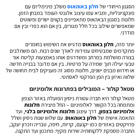
הסגנון הייחודי של
חלון באוהאוס
משלב מינימליזם עם
פונקציונליות, ומביא עמו עיצוב אלגנטי העומד במבחן הזמן.
חלונות בסגנון הבאהאוס מתאפיינים בקווים ישרים ופשוטים
שמאפשרים שילוב בכל חלל מגורים, בין אם הוא כפרי ובין אם
מודרני.
יותר מזה,
חלון באוהאוס
מדגיש את השימוש בחומרים
מתקדמים שמבטיחים עמידות לאורך שנים רבות. הם משתלבים
בצורה מושלמת במרחב ומשדרגים אותו באמצעות קליטת אור
טבעי יעילה תוך שמירה על פרטיות. בין אם מדובר בבנייה חדשה
או חידוש מבנים ישנים, חלונות מסוג זה מעניקים לבית תחושה של
שלווה ואיזון בין הפן הפרקטי לאסתטי.
מטאל קולור – המובילים בפתרונות אלומיניום
מטאל קולור היא חברה עטורת ניסיון הפועלת באזור הצפון
ומתמחה בכל הקשור לאלומיניום – החל מיצירת
חלונות
אלומיניום בצפון
, דרך עיצוב
חלונות אלומיניום בלגי
, ועד
התאמה אישית של
חלון באוהאוס
. עם שלוש שנות ניסיון ושלל
פרויקטים באזורים כמו יקנעם, קריות, חיפה, טבריה וזכרון יעקב,
החברה מספקת ללקוחותיה שירות מקיף: מתכנון ועד התקנה.