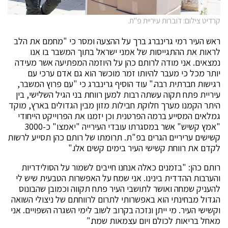
קרדיט צילום: דוברות עיריית פ"ת.
ראש העיר רמי גרינברג ברך על ההצעה ומסר כי "מחמם את הלב
לראות את ההתגייסות של אמני ישראל בתוך המשבר בו אנו
נמצאים. אני מודה לרותם כהן על היוזמה המפתיעה אשר מעידה
יותר מכל כי מעבר להיותו זמר מוכשר הוא גם אדם ערכי עם
רגישות חברתית רבה." עוד הוסיף גרינברג כי "עם פרוץ המשבר,
עיריית פתח תקוה עשתה רבות למען רווחת בני הגיל השלישי, בין
היתר הקמנו מערך חלוקת חבילות מזון מבין הגדולים בארץ, מוקד
גמלאים המסייע ברמה הפרטנית וכן יזמנו את הפרוייקט הייחודי
"אמץ קשיש" אשר במסגרתו עובדי העירייה "יאמצו" כ-3000
קשישים עריריים הגרים בפ"ת. תרומתו של רותם כהן תסייע לרשות
לקדם את רווחת קשישי העיר בימים קשים אלו."
רותם כהן: "בזמנים כאלה אנחנו חייבים לשמור על הסולידריות
והערבות ההדדית בינינו. אני שמח על האפשרות הטבעית שיש לי
להעניק שמחה ואושר לתושבי העיר פתח תקווה וכמובן שהבונוס
הגדול מבחינתי הוא באפשרותי לתרום לרווחתם של ניצולי השואה
וקשישי העיר. מי ייתן ונזכה בקרוב לשוב לימי השגרה השפויים. אני
מאחל בריאות לכולם ויום עצמאות שמח."