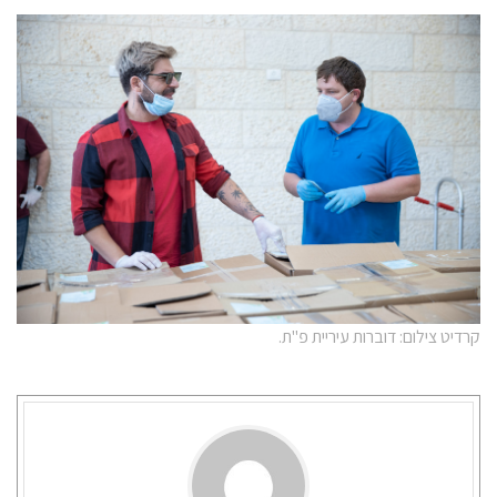
קרדיט צילום: דוברות עיריית פ"ת.