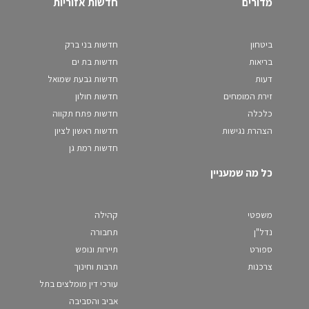
מדורים
חדשות אזוריות
ביטחון
חדשות בני ברק
בריאות
חדשות בת ים
דעות
חדשות גבעת שמואל
זירת המומחים
חדשות חולון
כלכלה
חדשות פתח תקווה
הצהרת נגישות
חדשות ראשון לציון
חדשות רמת גן
כל מה שמעניין
משפטי
קהילה
נדל"ן
תחבורה
ספורט
תיירות ונופש
צרכנות
תרבות וחינוך
עורכי דין מומלצים בתל
אביב והסביבה