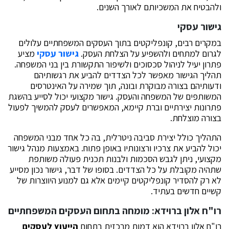
ולהבטיח את המשכיותם לאורך השנים.
גישור עסקי
במקרים רבים, קונפליקטים בתוך העסקים המשפחתיים עלולים
לגרום למתחים ולהשפיע על הצלחת העסק.
גישור עסקי
מציע
פתרון יעיל לניהול סכסוכים ולשיפור התקשורת בין בני המשפחה.
תהליך הגישור מאפשר לכל הצדדים להביע את רגשותיהם
ודעותיהם בצורה מבוקרת ובונה, תוך שמירה על האינטרסים
המשותפים של המשפחה והעסק. גישור מקצועי יכול לסייע בהשגת
פתרונות יצירתיים וברת קיימא, המאפשרים לעסק להמשיך לפעול
בצורה מוצלחת.
התהליך כולל יצירת סביבה ניטרלית, בה כל אחד מבני המשפחה
יכול להביע את צרכיו ורצונותיו באופן פתוח. באמצעות מנהל גישור
מקצועי, ניתן לגבש הסכמות ולבנות תכנית פעולה משותפת
שתהיה מקובלת על כל הצדדים. בסופו של דבר, גישור נכון מסייע
לא רק להסדיר קונפליקטים קיימים אלא גם למנוע היווצרות של
קשיים חדשים בעתיד.
רו"ח אלון ברוידא: מומחה בתחום העסקים המשפחתיים
רו"ח אלון ברוידא הוא דמות מרכזית בתחום
הייעוץ לעסקים