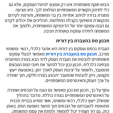
גיבוש חוקה משפחתית אינו רק אמצעי לניהול העסקים, אלא גם
כלי לחיזוק הקשרים המשפחתיים המלווים לכך. היא מציעה
מסגרת ברורה לניתוב אחריות בין בני המשפחה, ותורמת לקידום
התקשורת והשיתוף בקבלת ההחלטות. תהליכים אלו יכולים לקדם
גם הבנה עמוקה יותר של הדינמיקה המשפחתית, ולהפוך את
המשפחה ליחידה עסקית מאוחדת ויציבה.
תכנון מס בהעברה בין דורית
העברת נכסים ועסקים בין דורות היא אתגר כלכלי, רגשי ומשפטי
מורכב.
תכנון מס בהעברה בין דורית
מאפשר לבעלי עסקים
משפחתיים להבטיח את העברת העסק לדור הבא בצורה המיטבית
מבחינה כלכלית. תכנון נכון יכול למזער את חיובי המס הנובעים
מהמעבר, ולשמור על יציבות העסק לאורך זמן. באמצעות ייעוץ
מקצועי, ניתן להבטיח שהמעבר יתבצע בצורה חלקה, תוך שמירה
על ערך העסק והאינטרסים המשפחתיים.
נוסף על כך, תכנון מס נכון מאפשר גם הגנה על הנכסים ושמירה
על האינטרסים המשפחתיים בצורה כוללת. מדובר בתהליך
שמשלב ייעוץ כלכלי, רכשי ומשפטי, אשר מסייע בבניית תכנית
מתואמת להעברתם של הנכסים תוך מזעור השפעת המס. באופן
כזה, גם דור העתיד יכול להמשיך ולפתח את עסקי המשפחה,