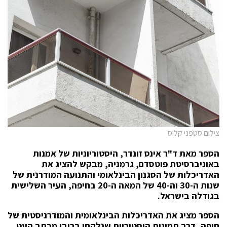
צילום סטפני קלוס
הספר מאת ד"ר אינס זונדר, היסטוריוניות של אמנות
באוניברסיטת פוטסדם, גרמניה, מבקש להציג את
האדריכלות של הסגנון הבינלאומי והתנועה המודרנית של
שנות ה-30 וה-40 של המאה ה-20 בחיפה, העיר השלישית
בגודלה בישראל.
הספר מציג את האדריכלות הבינלאומית והמודרניסטית של
חיפה, דרך תמונות היסטוריות שנלקחו ברובן מכתב העט