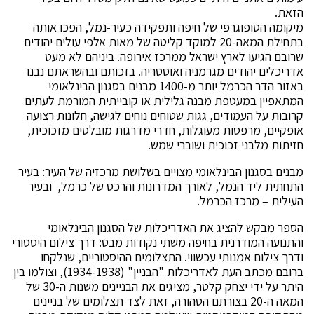
הזאת.
מיקומה הטופוגרפי של חיפה ותפקידה כעיר-נמל, הפכו אותה
בתחילת המאה-20 למוקד קליטה של מאות אלפי עולים יהודים
שרובם הגיעו לארץ ישראל ממרכז אירופה. ביניהם לא מעט
אדריכלים יהודים מגרמניה ואוסטריה. בזכותם ובהשראתם נבנו
באזור הדר הכרמל יותר מ-1400 מבנים בסגנון הבינלאומי
המתאפיין במעטפת מבנה גלילית או קובייתית המורמת לעתים
קרובות על העמודים, גגות שטוחים נוחים לגישה, חלונות רצועה
אופקיים, מרפסות מעוגלות, חדרי מדרגות מובלטים מזכוכית,
חזיתות מלבני זכוכית ושוברי שמש.
מבנים בסגנון הבינלאומי מצויים בשלושת מרכזיה של העיר: בעיר
התחתית ליד הנמל, לאורך המדרונות והרכס של כרמל, ובעיר
העילית – מרכז הכרמל.
הספר מבקש להציג את האדריכלות של הסגנון הבינלאומי
והתנועה המודרנית בחיפה משתי נקודות מבט: דרך צילום היסטורי
ודרך צילום אמנותי עכשווי. התצלומים ההיסטוריים, שנלקחו
ברובם מכתב העת לאדריכלות "הבניין" (1934-1938), וצולמו בין
היתר על ידי יצחק קלטר, מציגים את הבניינים משנות ה-30 של
המאה ה-20 בצורתם הטהורה, זאת לצד תצלומים של בניינים