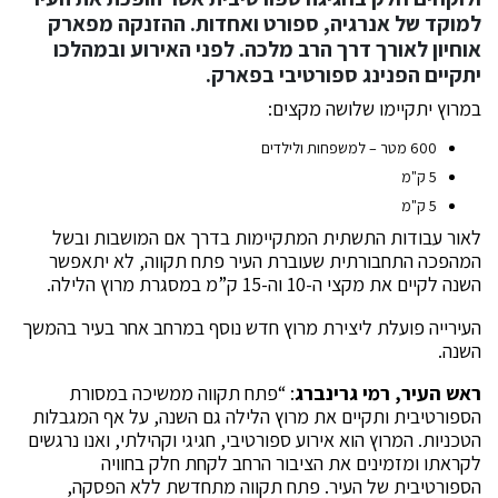
למוקד של אנרגיה, ספורט ואחדות. ההזנקה מפארק
אוחיון לאורך דרך הרב מלכה. לפני האירוע ובמהלכו
יתקיים הפנינג ספורטיבי בפארק.
במרוץ יתקיימו שלושה מקצים:
600 מטר – למשפחות ולילדים
5 ק"מ
5 ק"מ
לאור עבודות התשתית המתקיימות בדרך אם המושבות ובשל
המהפכה התחבורתית שעוברת העיר פתח תקווה, לא יתאפשר
השנה לקיים את מקצי ה-10 וה-15 ק”מ במסגרת מרוץ הלילה.
העירייה פועלת ליצירת מרוץ חדש נוסף במרחב אחר בעיר בהמשך
השנה.
ראש העיר, רמי גרינברג
: “פתח תקווה ממשיכה במסורת
הספורטיבית ותקיים את מרוץ הלילה גם השנה, על אף המגבלות
הטכניות. המרוץ הוא אירוע ספורטיבי, חגיגי וקהילתי, ואנו נרגשים
לקראתו ומזמינים את הציבור הרחב לקחת חלק בחוויה
הספורטיבית של העיר. פתח תקווה מתחדשת ללא הפסקה,