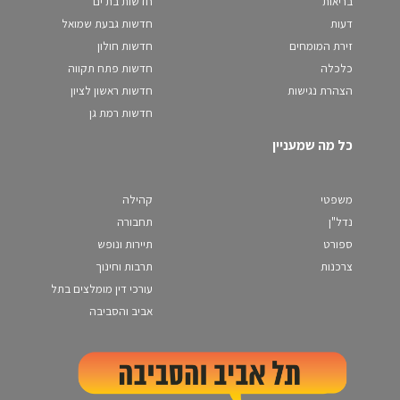
בריאות
חדשות בת ים
דעות
חדשות גבעת שמואל
זירת המומחים
חדשות חולון
כלכלה
חדשות פתח תקווה
הצהרת נגישות
חדשות ראשון לציון
חדשות רמת גן
כל מה שמעניין
משפטי
קהילה
נדל"ן
תחבורה
ספורט
תיירות ונופש
צרכנות
תרבות וחינוך
עורכי דין מומלצים בתל
אביב והסביבה