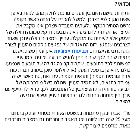
וכדאי?
התחרות שישנה היום בין עסקים גורמת לחלק מהם לנהוג באופן
שאינו הוגן כלפי הצרכן, למשל להכריז על הנחה כאשר בקופה
נרשם המחיר המקורי. לעיתים העובדה שצרכן אינו מקבל את
המוצר או השירות להם ציפה אינה נובעת דווקא מכוונה תחילה של
העסק אלא לעיתים גם מתקלה. עדיין, במצבים כאלה יתכן שאחד
הצרכנים שנפגע ייזום התאגדות של נפגעים נוספים מהעניין לצורך
הגשת תביעה ייצוגית.
תביעות ייצוגיות
אינן עניין פשוט. ישנם
תנאים שונים לכך שיהיה ניתן להגיש תביעה ייצוגית, כמו עניין
המשותף לכל התובעים, שתהיה קבוצה גדולה של תובעים שנפגעו
כולם מהאופן בו פעל העסק (או לחילופין סוכן ביטוח, חברת כוח
אדם וגורמים נוספים) ותנאים נוספים. עם זאת, גם כאשר ישנה
עמידה בתנאים, לא תמיד העניין ישתלם בשל מורכבותה של
תביעה כזו וחלוקת הפיצוי בין כל התובעים. לכן, כדאי להתייעץ עם
עורך דין מומחה בתחום לגבי כדאיות העניין וסיכוי התביעה
להצליח.
עו"ד אבי ריבקין מתמחה במשפט האזרחי מסחרי ועוסק בתחום
מעל 25 שנה בהן ליווה וייצג תאגידים וחברות גם במצבים מורכבים
מאוד. מוזמנים ליצור קשר.