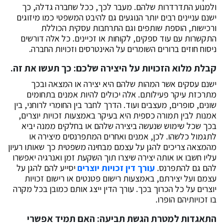
ולמנוע התדרדרות שלהם. מעבר לכך, ככל שחברה גדלה, כך
ישנם עניינים רבים יותר הנוגעים גם להיבט המשפטי כמו מיזוגים
ורכישות, הוספת שותפים וגם התרחבות עסקית הכוללת
התקשרות עם עוד ספקים, לקוחות או זכיינים. כל אלה דורשים
ניסוח חוזים ברורים השומרים על האינטרסים וזכויות החברה.
קבלת מלוא הזכויות על היצירה שלכם: כך תעשו את זה.
ישנם עסקים אשר המהות שלהם היא יצירה או המצאה ובכך
מתרכזת עיקר פעילותם. אלה יכולים להיות אמנים בתחומים
שונים, סופרים, מעצבים ועוד. הדרך לחבר בין החומרי לרוחני, בין
אמנות לבין תמורה כספית היא בעיקר באמצעות זכויות יוצרים,
בכך שכל שימוש שנעשה ביצירה שלהם או בחלקים ממנה יביא
לתגמול כלשהו. לכן, אמנים ואחרים המתפרנסים מיצירה או
מהמצאה צריכים להגן על עצמם מבחינה משפטית כך שאותו רעיון
עליו חשבו או אותה יצירה שיצרו תוך השקעת זמן ואנרגיה יאפשרו
להם גם להתפרנס.
עורך דין זכויות יוצרים
יסייע להם להגן על
עצמם ועל יצירתם, באמצעות רישום פטנטים או רישום זכויות
יוצרים על כל הכרוך בכך. עורך הדין ייצג אותם כמובן בכל מקרה
בו זכויותיהם הופרו.
התאגדות למטרת הגשת תביעה: האם תמיד אפשרי