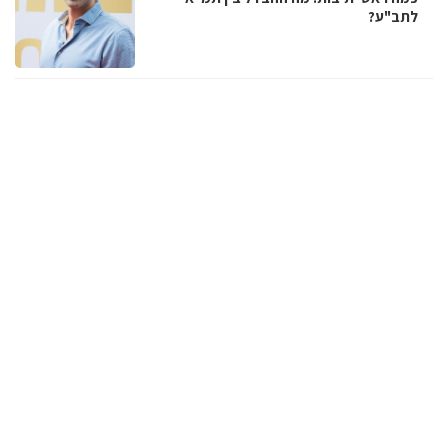
לתב"ע?