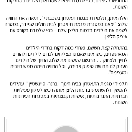
התחפשו לליצנים, כפי שלמדו ויצאו לשמח את הילדים במחלקות
השונות.
הילה איתן, תלמידת מגמת תאטרון בשכבת י' , תיארה את החוויה
שלה: "יצאנו במסגרת מגמת תיאטרון לבית חולים שניידר, במטרה
לשמח את הילדים בדמות הליצן שלנו – כפי שלמדנו בקורס עם
איציק הליצן.
בהתחלה קצת חששנו, ואחרי כמה דקות בחדרי הילדים
המאושפזים, כשראינו שאנחנו מצליחים לגרום לילדים ולהורים
לחייך ולצחוק … הרגשנו שעשינו את שלנו. החיוך של הילדים
העניק לנו תחושת סיפוק אדירה, וכל החוויה הייתה ממש חיובית
ומעצימה".
תלמידי מגמת התאטרון בבית חינוך "ברנר- פיינשטיין" עתידים
להמשיך ולהשתמש בדמות הליצן אותה רכשו למגוון פעילויות
חברתיות התנדבותיות, אישיות וקבוצתיות במסגרות העירוניות
השונות.