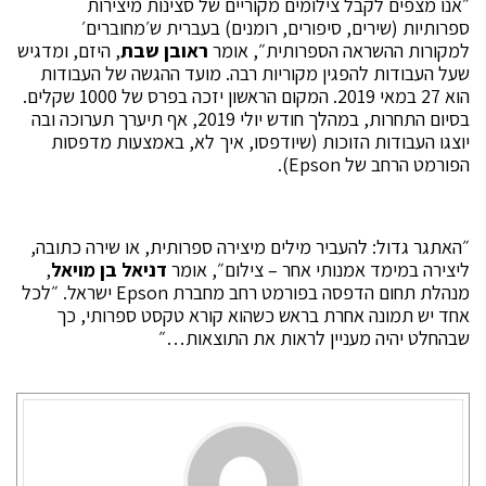
״אנו מצפים לקבל צילומים מקוריים של סצינות מיצירות
ספרותיות (שירים, סיפורים, רומנים) בעברית ש׳מחוברים׳
למקורות ההשראה הספרותית״, אומר
ראובן שבת
, היזם, ומדגיש
שעל העבודות להפגין מקוריות רבה. מועד ההגשה של העבודות
הוא 27 במאי 2019. המקום הראשון יזכה בפרס של 1000 שקלים.
בסיום התחרות, במהלך חודש יולי 2019, אף תיערך תערוכה ובה
יוצגו העבודות הזוכות (שיודפסו, איך לא, באמצעות מדפסות
הפורמט הרחב של Epson).
״האתגר גדול: להעביר מילים מיצירה ספרותית, או שירה כתובה,
ליצירה במימד אמנותי אחר – צילום״, אומר
דניאל בן מויאל
,
מנהלת תחום הדפסה בפורמט רחב מחברת Epson ישראל. ״לכל
אחד יש תמונה אחרת בראש כשהוא קורא טקסט ספרותי, כך
שבהחלט יהיה מעניין לראות את התוצאות…״