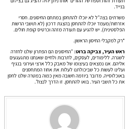
תעודת זהות וספח של ההורים אותו ניתן יהיה להציג גם בצילום
בנייד.
משרתים בצה"ל לא יוכלו להתחסן במתחם החיסונים. חסרי
אזרחות/מעמד יוכלו להתחסן בהצגת דרכון (לא תושבי הרשות
הפלסטינית). יש להגיע עם תעודה מזהה וכרטיס קופת חולים.
*רק למקבלי החיסון הראשון.
ראש העיר, צביקה ברוט:
"החיסונים הם הפתרון שלנו לחזרה
לשגרה. ללימודים, לעסקים, לתרבות ולחיים שאנחנו מתגעגעים
אליהם. אנו נמצאים בעיצומו של מאבק כלל ארצי ועירוני בנגיף
ועלינו לעשות כל שביכולתנו לעלות את אחוז המתחסנים
באוכלוסייה. מדובר ביוזמה חשובה מאין כמוה במטרה שלנו לחסן
את כל תשבי העיר. בואו להתחסן. זו הדרך לנצח".