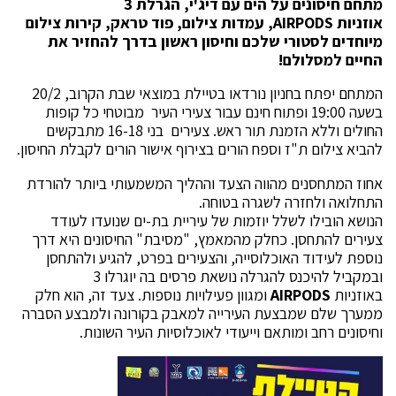
מתחם חיסונים על הים עם דיג'י, הגרלת 3
אוזניות
AIRPODS
, עמדות צילום, פוד טראק, קירות צילום
מיוחדים לסטורי שלכם וחיסון ראשון בדרך להחזיר את
החיים למסלולם!
המתחם יפתח בחניון נורדאו בטיילת במוצאי שבת הקרוב, 20/2
בשעה 19:00 ופתוח חינם עבור צעירי העיר מבוטחי כל קופות
החולים וללא הזמנת תור ראש. צעירים בני 16-18 מתבקשים
להביא צילום ת"ז וספח הורים בצירוף אישור הורים לקבלת החיסון.
אחוז המתחסנים מהווה הצעד וההליך המשמעותי ביותר להורדת
התחלואה ולחזרה לשגרה בטוחה.
הנושא הובילו לשלל יוזמות של עיריית בת-ים שנועדו לעודד
צעירים להתחסן. כחלק מהמאמץ, "מסיבת" החיסונים היא דרך
נוספת לעידוד האוכלוסייה, והצעירים בפרט, להגיע ולהתחסן
ובמקביל להיכנס להגרלה נושאת פרסים בה יוגרלו 3
באוזניות
AIRPODS
ומגוון פעילויות נוספות. צעד זה, הוא חלק
ממערך שלם שמבצעת העירייה למאבק בקורונה ולמבצע הסברה
וחיסונים רחב ומותאם וייעודי לאוכלוסיות העיר השונות.