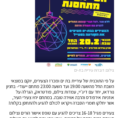
צילום: דוברות עיריית בת-ים
על פי התוכנית של עיריית בת ים ומכרז הצעירים, יוקם במוצאי
השבת החל מהשעה 19:00 ועד השעה 23:00 מתחם ייעודי- בחניון
נורדאו, יחד עם דיג'יי, עמדות צילום, פודטראק, הגרלה על
אוזניות אירפודס והרבה אווירה טובה. במתחם יהיו צעירי העיר,
אשר יחלקו חומרי הסברה ויקראו לכולם להגיע ולהתחסן בקלות!
צעירים מגיל 16-18 צריכים להגיע עם טופס אישור הורים וצילום