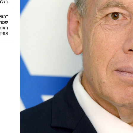
בגלר
"הוא 
שמתנ
האופ
אחיו 