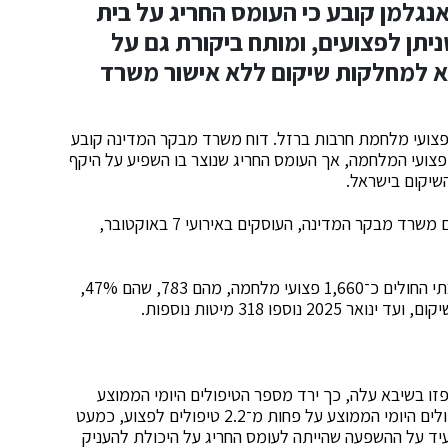
גלמן קובע כי העומס החריג על בית
יתן לפצועים, ומותח ביקורת גם על
א למחלקות שיקום ללא אישור משרד
 פצועי מלחמת חרבות ברזל. דוח משרד מבקר המדינה קובע
 בכמעט מחצית מפצועי המלחמה, אך העומס החריג שנוצר בו השפיע על היקף
שיקום בישראל.
הדוח מתפרסם כחלק מסדרת דוחות מיוחדים שמפרסם משרד מבקר המדינה, העוסקים באירועי 7 באוקטובר,
על פי הדוח, עד יולי 2025 טופלו במחלקות השיקום בבתי החולים כ־1,660 פצועי מלחמה, מהם 783, שהם 47%,
ו בשיבא עלה, כך ירד מספר הטיפולים היומי הממוצע
שקיבל כל פצוע. באמצע ינואר 2024 עמד מספר הטיפולים היומי הממוצע על פחות מ־2.2 טיפולים לפצוע, כמעט
עיד על ההשפעה שהייתה לעומס החריג על היכולת להעניק