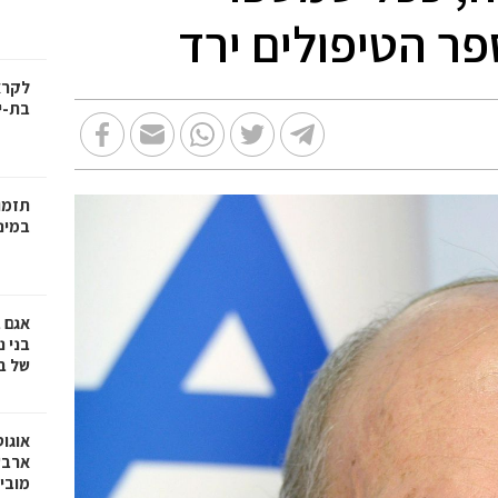
ר הטיפולים ירד
בת-י
תזמו
במינ
אגם 
של ב
אוגו
ארבע
מובי