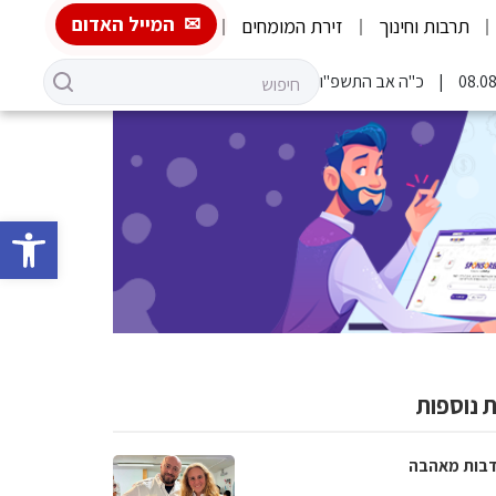
המייל האדום
תרבות וחינוך
זירת המומחים
כ"ה אב התשפ"ו
פתח סרגל 
 נוספות
בות מאהבה