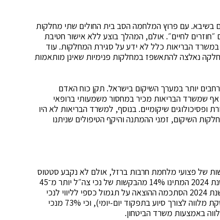
ם בשיבא. עם פרוץ המלחמה הסב בית החולים שתי מחלקות
ת, למחלקות השיקום ״חוזרים לחיים״. אולם, המהלך בוצע ללא אישור חטיבת
 במשרד הבריאות כלל לא ידע על סגירת המחלקות. עוד
שחלקה נאלצה להתאשפז במחלקות פנימיות שאינן מותאמות
חבים יותר במערך השיקום בישראל. תקן כוח האדם
 אף שמשרד הבריאות מכיר במחסור משמעותי ברופאי
ת ופסיכולוגים שיקומיים. בנוסף, למשרד הבריאות לא היו
ות השיקום, זמני ההמתנה והיקף הטיפולים שניתנו
תקבלו במשרד הביטחון כ־26 אלף בקשות של פצועי מלחמת חרבות ברזל, אולם לא נקבע סטטוס
ההכרה בנכות לכ־7,000 מהן, כ־27%. עוד עולה כי בשנת 2024 המתינו 14% מהבקשות של נכי צה״ל יותר מ־45
ימים לקבלת החזר הוצאות. עוד העלתה הביקורת כי בשנת 2024 הסתכמה ההוצאה על תגמול כספי לליווי לנכי
צה״ל בכ־309 מיליון שקל (סיוע במימון ההוצאות להעסקת מלווה לצורך סיוע בתפקוד יום-יומי), וכי 73% מנכי
לווה באמצעות משרד הביטחון.