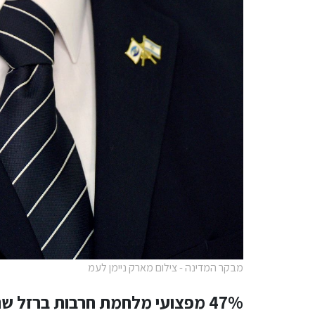
מבקר המדינה - צילום מארק ניימן לעמ
47% מפצועי מלחמת חרבות ברזל ש