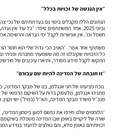
״אין הנגשה של זכויות בכלל״
הנתונים הללו מקבלים ביטוי גם בעדויותיהם של נכי צ
וביוני 2025. אחד המשתתפים סיפר: ״כל עוד אין
חשמל וכו׳. אין אפשרות לקבל ימי הבראה והרשימה ארו
משתתף אחר אמר: ״האויב הכי גדול שלי הוא חוסר הוודא
כל הזכויות שקיבלנו זה מה ששמעתי מחברות ופניתי וביק
התקשו לקבל מידע מסודר, ותיארו עיכובים של חודשים
״זו חובתה של המדינה להיות שם עבורם״
נוכח פציעתו של חגי אנגלמן, בנו של מבקר המדינה,
מתניהו אנגלמן, מלעסוק בדוח על השיקום הרפואי של 
מנכ״ל משרד מבקר המדינה, תא״ל (במיל׳) ישי וקנין. הוא
״הלוחמים שלנו חירפו את נפשם למען ביטחון המדינה, 
שורה של ליקויים באופן שבו המדינה מטפלת בשיקומם:
זכויותיהם באופן מלא, והם נאלצים להיעזר במידע המו