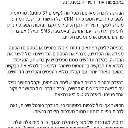
באמצעות אתר העירייה באינטרנט.
הבקשה להנחה מארנונה מכל סוג (קיימים 37 סוגים), מותאמת
למערכת הגבייה ומערכת ה CRM של הרשות, כך שכל המידע
מונגש לפקיד העירייה וזמן הטיפול מתקצר. בזכות המערכת ניתן
להמשיך ולתקשר עם התושב (באמצעות SMS ומייל ) אם צריך
פרטים נוספים או מסמכים חסרים.
בכניסה ללינק המתאים (תחת מינהל כספים או בטפסים) הפונה
ממלא את הפרטים, מצרף את הטפסים הנדרשים ויכול לשגר את
הבקשה. במידה ונדרשים ממנו טפסים שאין ברשותו, הוא יכול
למלא את הבקשה ב"סטטוס טיוטה", ולהמשיך למלא את הבקשה
במועד מאוחר יותר, עם קבלת מלוא הטפסים והפרטים הדרושים.
במידה וחסרים פרטים לאחר שליחת הטפסים, יקבל התושב מייל
עם דרישה למסמכים הנדרשים, ובכל מקרה יכול התושב לעקוב
אחר פנייתו ובאיזה סטטוס היא נמצאת.
התושב אף יכול לצפות בסטטוס פנייתו דרך פורטל שירות, זאת
לרבות צפייה בנתוניו מתוך מערכות הליבה ברשות.
בנוסף, מעדכנת שלומוביץ מנהלת האגף, כי בימים אלה יעלה