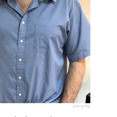
קרדיט: יח״צ