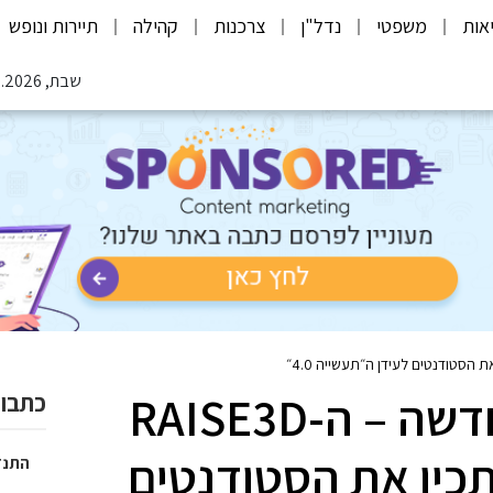
אות
משפטי
נדל"ן
צרכנות
קהילה
תיירות ונופש
שבת, 08.08.2026
מדפסת תלת מימד חדשה – ה-RAISE3D
כתבות
תכין את הסטודנטים
התנד