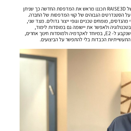
, מנכ״ל חברת קליבר, צוותי הפיתוח של RAISE3D תכננו מראש את המדפסת החדשה כך שניתן
 על הסטנדרטים הגבוהים של קווי המדפסות של החברה.
 כלל על ידי מהנדסים, מומחים טכניים וגופי ייצור גדולים. מצד שני,
כנולוגיה ולאפשר את יישומה גם במוסדות לימוד,
פרוייקטים יזמיים וסטארטאפים״. אנגל מציין כי המחיר שנקבע ל- E2, במיוחד לאקדמיה ולמוסדות חינוך אחרים,
תעשייתיות הכבדות בלי להתפשר על הביצועים.