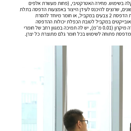
וקלה בשימוש. מחירה האטרקטיבי, (פחות מעשרת אלפים
נים, שרוצים להיכנס לעידן הייצור באמצעות הדפסה בתלת
מימד. המדפסת מצויידת בשני ראשי הדפסה, מאפשרת הדפסת 2 צבעים במקביל, או חומר מיוחד להסרת
אובייקטים במקביל לטובת הכפלת יכולות ההדפסה
והתפוקה. המדפסת מדפיסה ברזולוציה של החל מעשרה מיקרון (0.01 מ״מ), יש לה תמיכה במגוון רחב של חומרי