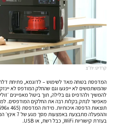
קרדיט: יח״צ
המדפסת בטוחה מאד לשימוש – לדוגמא, פתיחת דלת
שהמשתמשים לא ייפגעו וגם שהחלק המודפס לא יינ
להמשיך ולהדפיס גם בלילה, תוך ביטול מאפיינים ׳זו
מאפשר לנתק בקלות רבה את החלקים המודפסים. למג
וההפעלה מתבצע
בעזרת קישוריות WiFi, כבל רשת, או USB.