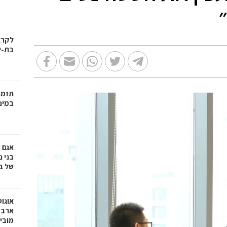
בת-י
תזמו
במינ
אגם 
של ב
אוגו
ארבע
מובי