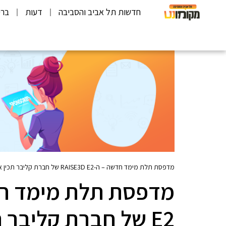
חדשות תל אביב והסביבה
דעות
ברי
מדפסת תלת מימד חדשה – ה-RAISE3D E2 של חברת קליבר תכין את הסטודנטים לעידן ה״תעשייה 4.0״
E2 של חברת קליבר 