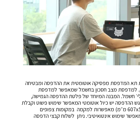
 תא המדפסת מפסיקה אוטומטית את ההדפסה ומבטיחה
זק. למדפסת מצב חסכון בחשמל שמאפשר למדפסת
ללי׳ חשמל. המבנה המיוחד של פלטת ההדפסה הגמישה,
ש ההדפסה יש כיול אוטומטי המאפשר שימוש פשוט וקבלת
תוצאות הדפסה איכותיות. מידות המדפסת (607x596x 465 מ״מ) מאפשרות למקמה במקומות צפופים
ת באמצעות מסך מגע של 7 אינץ׳ המאפשר שימוש אינטואיטיבי. ניתן לשלוח קבצי הדפסה