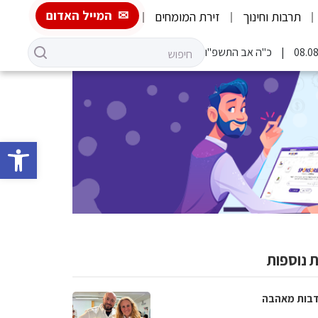
המייל האדום
תרבות וחינוך
זירת המומחים
כ"ה אב התשפ"ו
פתח סרגל 
 נוספות
בות מאהבה