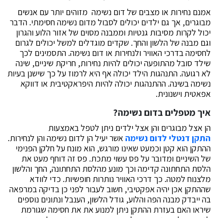
אמנם נחירות או מצבים של דום נשימה מזוהים יותר עם אנשים
מבוגרים, אך גם ילדים יכולים לסבול מדום נשימה חסימתי. הדבר
יכול לקרות מסיבות גנטיות וממבנה מסוים של אזור הלוע והגרון
וגם מבנה של הלשון והחך. שקדים מוגדלים למשל יכולים לגרום
לחסימה בדרכי האוויר ולנחירות או דום נשימה. התסמינים לכך
שילד סובל מהתופעה יכולים להיות נחירות, חריקת שיניים, שינה
לא רגועה. התנהגות הילד יכולה אף היא לרמוז על כך שישנן בעיות
נשימה בשינה. ההתנהגות יכולה להיות היפראקטיבית או דווקא
אפאטית וישנונית.
איך מטפלים בדום נשימה?
הן אצל מבוגרים והן אצל ילדים ניתן לטפל באמצעות
התקן דנטלי לדום נשימה
אשר יעיל הן לדום נשימה והן לנחירות.
ההתקן הוא קטן וכמעט שאינו מורגש, הוא מונח על חלקן הפנימי
של השיניים ומדובר על פס עשוי מתכת. פס זה דוחף מעט את
הלסת התחתונה קדימה וכך מונע מהלסת התחתונה, החך והלשון
מלצנוח למטה. כך דרכי האוויר נותרות חופשיות. כדי לוודא
שההתקן אכן יהיה אפקטיבי, חשוב לעבור לפני כן בדיקה במרפאה
בה ייבדק מבנה הפה והלוע, גודל הלשון, הענבל ונתונים נוספים
שיראו האם בעזרת ההתקן ניתן למנוע את את חסימה שגורמת