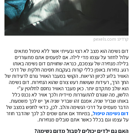
קרדיט: pexels.com
דום נשימה הוא מצב לא רצוי ובעייתי אשר ללא טיפול מתאים
עלול לחזור על עצמו מדי לילה. אם לפעמים אתם מתעוררים
בלילה מנחירה של עצמכם, כנראה שחוויתם דום נשימה באותו
רגע. נחירות באופן כללי קורות בעקבות חסימה חלקית של דרכי
האוויר בלוע לכיוון הריאות. הקושי במעבר האוויר גורם לרעידות של
החך הרך, רעידות שעושות רעש צורם שהוא הנחירות. דום נשימה
הוא שלב מתקדם יותר. כאן מעבר האוויר נחסם לחלוטין ע"י
הלשון, מה שגורם להתעוררות מיידית ולכך אוויר לא נכנס כלל
באותו שבריר שניה. אמנם זהו שבריר שניה אך יש לכך משמעות.
הדבר מעמיס על דרכי הנשימה והלב. לכן, כדאי לחפש במצב של
דום נשימה טיפול
, במיוחד אם אתם שמים לב לכך שהדבר חוזר
על עצמו וגם בכלל כאשר אתם סובלים מנחירות.
האם גם ילדים יכולים לסבול מדום נשימה?