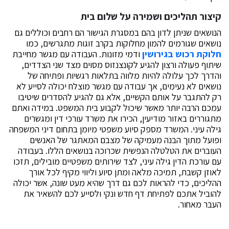
קיצור תהליכים ושמירה על שלום בית
הנושאים שניתן לדון בהם במסגרת הגישור הם רחבים וכוללים גם
נושאים שגורמים להמון מחלוקות בקרב זוגות מתגרשים, כמו
חלוקת רכוש בגירושין
ודמי מזונות. העבודה עם מגשר מחייבת
שיתוף פעולה ורצון להגיע לקונצנזוס מסוים מצד שני הצדדים,
והדרך לכך עלולה להיות מלווה בתלאות רגשיות ופתיחה של
נושאים לא נעימים, אך עבודה עם מגשר מוצלח יכולה לסייע לא
רק להתגבר על אותם הקשיים, אלא גם להגיע להסדרים שיטיבו
עמכם הרבה יותר מאשר שיכול לקבוע בית המשפט. במידה ואתם
מתגוררים באזור מודיעין, הכירו את משרד עורכי דין ומגשרים
גילה עיני. המשרד מספק סיוע משפטי מיומן בתחום דיני המשפחה
ופועל מתוך הבנה מעמיקה של מצבם המאתגר של האנשים
העוברים את הטלטלה הנפשית שכרוכה בנושאים הללו. בעבודה
עם עורכת הדין גילה עיני, לצד שירותים משפטיים מובילים, תזכו
לאוזן קשבת, תמיכה מלאה ומתן סיוע וליווי מקיף לכל אורך
ההליכים, כדי להראות לכם גם דרך שהיא מעט שונה, אשר יכולה
להוביל אתכם לפתיחת דף חדש ונקי ולסייע לכם להשאיר את
העבר מאחור.