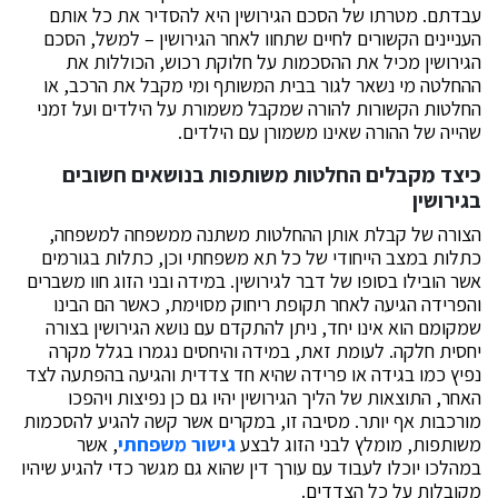
עבדתם. מטרתו של הסכם הגירושין היא להסדיר את כל אותם
העניינים הקשורים לחיים שתחוו לאחר הגירושין – למשל, הסכם
הגירושין מכיל את ההסכמות על חלוקת רכוש, הכוללות את
ההחלטה מי נשאר לגור בבית המשותף ומי מקבל את הרכב, או
החלטות הקשורות להורה שמקבל משמורת על הילדים ועל זמני
שהייה של ההורה שאינו משמורן עם הילדים.
כיצד מקבלים החלטות משותפות בנושאים חשובים
בגירושין
הצורה של קבלת אותן ההחלטות משתנה ממשפחה למשפחה,
כתלות במצב הייחודי של כל תא משפחתי וכן, כתלות בגורמים
אשר הובילו בסופו של דבר לגירושין. במידה ובני הזוג חוו משברים
והפרידה הגיעה לאחר תקופת ריחוק מסוימת, כאשר הם הבינו
שמקומם הוא אינו יחד, ניתן להתקדם עם נושא הגירושין בצורה
יחסית חלקה. לעומת זאת, במידה והיחסים נגמרו בגלל מקרה
נפיץ כמו בגידה או פרידה שהיא חד צדדית והגיעה בהפתעה לצד
האחר, התוצאות של הליך הגירושין יהיו גם כן נפיצות ויהפכו
מורכבות אף יותר. מסיבה זו, במקרים אשר קשה להגיע להסכמות
משותפות, מומלץ לבני הזוג לבצע
גישור משפחתי
, אשר
במהלכו יוכלו לעבוד עם עורך דין שהוא גם מגשר כדי להגיע שיהיו
מקובלות על כל הצדדים.