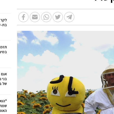
בת-י
תזמו
במינ
אגם 
של ב
"הוא 
שמתנ
האופ