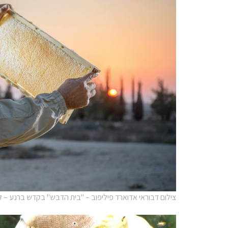
צילום דבוראי אדוארד פיליפוב – "בית הדבש" בקדש ברנע – קר