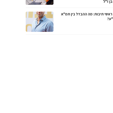
בן ז"ל
ראשי תיבות: מה ההבדל בין תמ"א
ע?