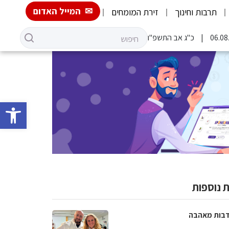
המייל האדום
תרבות וחינוך
זירת המומחים
כ"ג אב התשפ"ו
פתח סרגל 
 נוספות
בות מאהבה