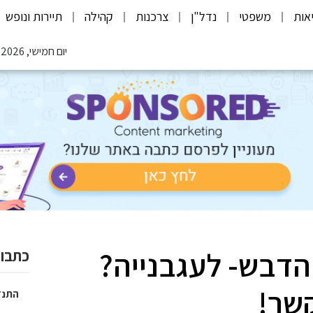
אות
משפטי
נדל"ן
צרכנות
קהילה
תיירות ונופש
יום חמישי, 06.08.2026
הדבש- לעגבנייה?
כתבות
שר!
התנד