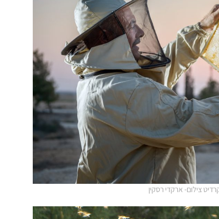
דיט צילום- ארקדי רסקין