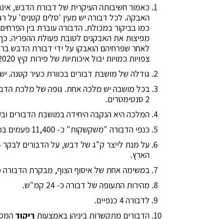
כאמור חשיבותה העיקרית של דבורת הדבש, אינה
האבקה. לכל דבורה יש מעין 'סלים קטנים' על רג
כמו בביקור במכולת. הדבורה עוברת בין הפרחים
מפיצות את האבקנים לטובת פעולת ההפריה. כך נ
לאחר שפרחיהם הואבקו על ידי דבורת הדבש בר
צפויות כמויות יבול איכותיות של פירות קיץ 2020.
גודלה של מושבת דבורים בכוורת כעיר קטנה. יש בה מ-30,000 עד 60,000 דבורים 
בכל מושבה יש מלכה אחת. גופה של מלכת הדבורי
2 סנטימטרים.
המלכה היא הנקבה היחידה במושבת הדבורים ובעלת יכולת הט
כנפי הדבורה "משקשקות" כ- 11,400 פעמים בכל דקה, דבר הגורם לבאז המיוחד.
הארץ.
במשימה אחת של איסוף הצוף, מבקרת הדבורה כ- 50-100 פרחי
מהירות התעופה של דבורה כ- 24 קמ"ש.
לדבורה 4 כנפיים.
הדבורים מתקשרות ביניהן באמצעות
ריקוד
המסב