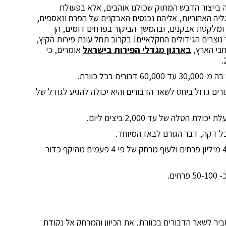
 בייצור הדבש המתוק שכולנו אוהבים, אלא בפעולת
ליה האחוריות, אליהם נכנסים האבקנים של הפרח ונאספים,
 ומלקטת אבקנים, ובהמשך הביקור בפרחים דומים, הן
וצרים הגידולים החקלאיים! בקרוב תחל עונת פירות הקיץ,
חבי הארץ,
בארגון מגדלי הפירות בישראל
אומרים, כי
בכל כוורת.
ם גדול ביחס לשאר הדבורים והיא יכולה להגיע לגודל של
לה של עד 2,000 ביצים ליום.
על מנת לייצר ק"ג של דבש, על הדבורים לבקר 4 מיליון פרחים ולעוף מרחק של פי 4 פעמים מהיקף כדור
ם.
יר לשאר הדבורים בכוורת, את הכיוון והמרחק אל נקודת