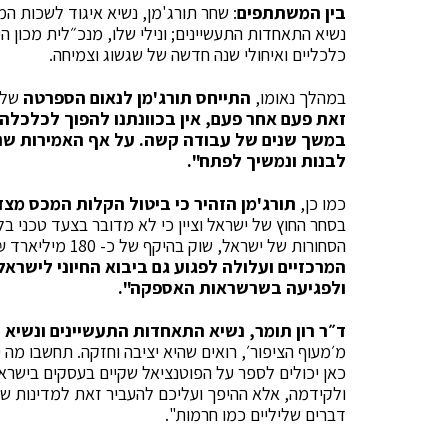
בין המשתתפים
: שחר תורג'מן, נשיא איגוד לשכות המס
נשיא התאחדות התעשיינים; ונילי שלו, מנכ״לית מכון ה
כלכליים ואיחולי שנה חדשה של שגשוג וצמיחה.
במהלך נאומו,
התייחס תורג'מן לנאום הספרטה
של ר
זאת פעם אחר פעם, אין בכוונתנו להפוך לכלכלה א
במשך שנים של עבודה קשה. על אף האמירות שנש
לבנות ונמשיך לפתח".
כמו כן,
תורג'מן הזהיר כי ביטול הקלות המכס מצד
בסחר החוץ של ישראל וציין כי לא מדובר בצעד טכני 
הסחורות של ישראל, שוק בהיקף של כ- 180 מיליארד ₪ בשנה. לדבריו,
המרכזיים ועלולה לפגוע גם ביבוא החיוני לישרא
ולפגיעה בשרשראות האספקה".
ד״ר רון תומר, נשיא התאחדות התעשיינים ונשיא
מ׳מעוף הציפור׳, רואים שהיא יציבה וחזקה. תחשבו מה
כאן יכולים לספר על הפוטנציאל שקיים בעסקים בישראל
ולקידמה, אלא ההיפך ועליכם להעביר זאת למדינות שלכ
דברים שליליים כמו חרמות".