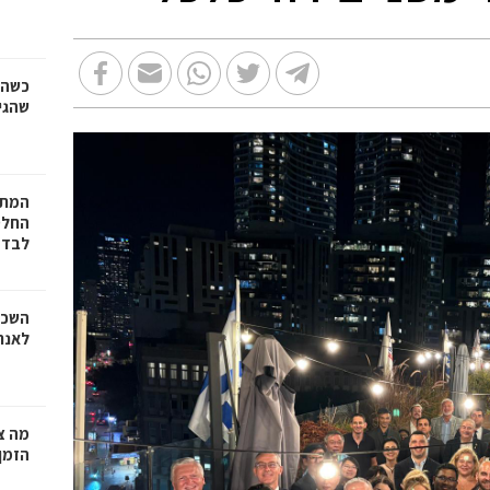
כשהז
שהגי
המתכ
החלט
לבד
השכר
לאנר
מה צר
הזמן