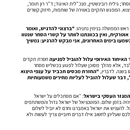
חר; גילית רובינשטיין, מנכ"לית האיגוד; ד"ר רון תומר,
יצוא. המפגש התקיים באווירה של שותפות, חיזוק קשרים
אש הממשלה בנימין נתניהו:
"ברצוני להדגיש, ואומר
וטרקית, ואין בכוונתנו לוותר על קשרי הסחר שנטוו
מעו בימים האחרונים, אני מבקש להרגיע: נמשיך
 האיחוד האירופי עלול להוביל לפגיעה
חסרת תקדים
בלבד, אלא מהלך מסוכן שעלול לפגוע בכשליש מסחר
"החזרת מכסים תכביד על ענפי היצוא
ל, דבר שעלול להוביל לעליות מחירים משמעותיות
 המגזר העסקי בישראל
: "אם מסתכלים על ישראל
 יהיה בזמן שלום. הפוטנציאל של ישראל גדול והמשתתפים
. להעניש את ישראל באמברגו וחרם לא יוביל לשלום
ם שעליהן לחשוב אילו דברים חיוביים צריך לעשות ולא