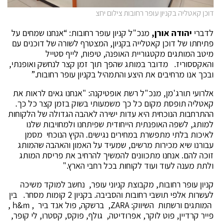
דוכן קאטליה בקניון עופר רחובות צילום יחצ
לדברי
יהודה אורן,
מנכ"ל קניון עופר רחובות: “אנחנו שמחים על
פתיחתו של דוכן קאטלייה בקניון, המצטרף לשורה של דוכנים עם
מיטב המותגים מקטגוריית האופנה, טיפוח, לייף סטייל
והאקססוריז. מדובר במותג שהפך תוך זמן קצר לנחשק ואופנתי,
ובכך אנו מרחיבים את היצע והתמהיל בקניון עופר רחובות.”
אלרועי תורג'מן, מנכ"ל רשת אופטיקנה: "אנחנו גאים לראות את
קאטליה תופסת מקום כל כך משמעותי בשוק בזמן קצר כל כך.
ההתרחבות הנוכחית היא עדות ישירה לאהבה הגדולה של הלקוחות
למותג, לשפה האופנתית הייחודית שפיתחנו ולמחויבות שלנו
לאיכות בלתי מתפשרת במחירים נגישים. הקיץ הנוכחי מסמן
עבורנו שיא מכירות מרשים, שמעיד על האמון והאהבה שהמותג
זוכה להם. אנחנו מתכוונים להמשיך להרחיב את פריסת המותג
ולתת מענה לעוד ועוד לקוחות בכל רחבי הארץ."
קניון עופר רחובות, מקבוצת קניוני עופר, נחשב למוקד משיכה
לעשרות אלפי תושבי רחובות והסביבה. בקניון 2 קומות מסחר. בין
המותגים ורשתות השיווק: ZARA, ברשקה, פול אנד ביר , h&m ,
פייר קרדיין, פוט לוקר, אפרודיטה, גולף, פוקס, קסטרו, לי קופר,