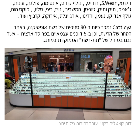
דלתא, S.Wear, הודיס, , גולף קידס, אינטימה, פולגת, עונות,
ג'אמפ, תיק ותיק, טופטן, המשביר , נויז, זיפ, סליו, , פוקס הום,
גולף אנד קו, נעמן, ורדינון, אורג'ינלס, אירוקה, קרביץ ועוד.
Cattleya נמכר כיום ב-80 סניפים של רשת אופטיקנה, באתר
הסחר של הרשת, וכן ב-5 דוכנים עצמאיים בפריסה ארצית – אשר
נבנו במודל של “תת-רשת” הממוקדת במותג.
דוכן קאטליה בקניון עופר רחובות צילום יחצ