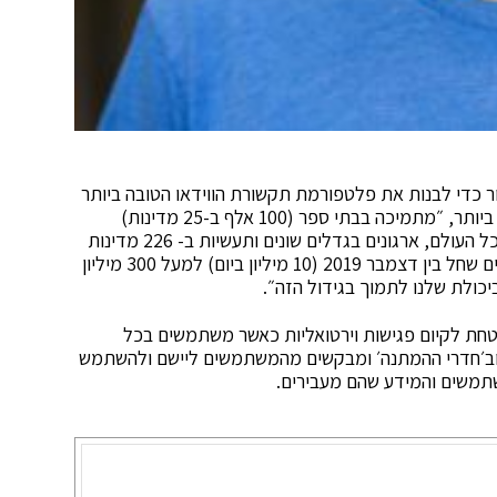
ר כדי לבנות את פלטפורמת תקשורת הווידאו הטובה ביותר
למגזר הארגוני וכי כיום, בסיס המשתמשים הפך למגוון ביותר, ״מתמיכה בבתי ספר (100 אלף ב-25 מדינות)
לאוניברסיטאות מובילות, דרך ממשלות וגופי ממשל בכל העולם, ארגונים בגדלים שונים ותעשיות ב- 226 מדינות
וטריטוריות״. הם מציינים את הגידול במספר המשתמשים שחל בין דצמבר 2019 (10 מיליון ביום) למעל 300 מיליון
יכולת שלנו לתמוך בגידול הזה״.
טחת לקיום פגישות וירטואליות כאשר משתמשים בכל
וב׳חדרי ההמתנה׳ ומבקשים מהמשתמשים ליישם ולהשתמש
תמשים והמידע שהם מעבירים.