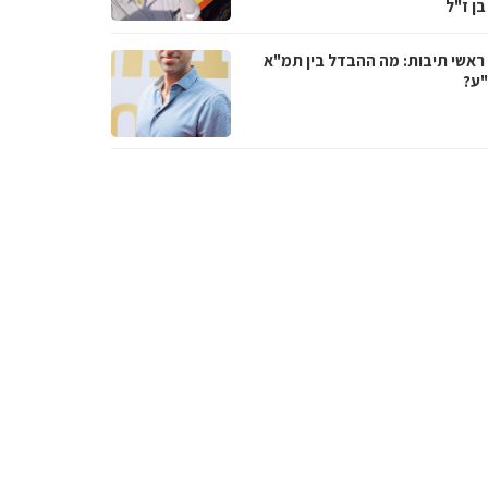
בן ז"ל
ראשי תיבות: מה ההבדל בין תמ"א
ע?