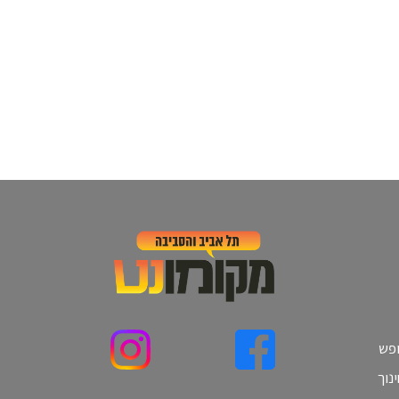
ופש
נוך