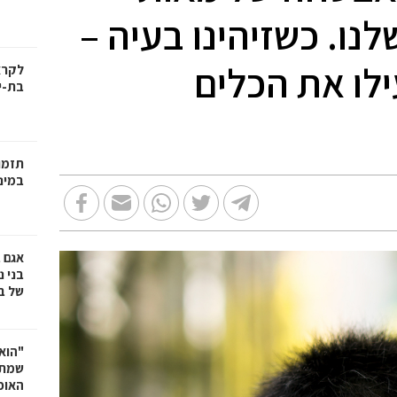
נו. כשזיהינו בעיה –
ילו את הכלים
בת-י
תזמו
במינ
אגם 
של ב
"הוא 
שמתנ
האופ