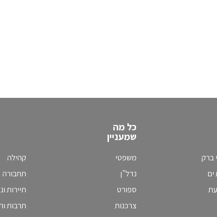
כל מה
שמעניין
 ברק
משפטי
קהילה
ים
נדל"ן
תחבורה
עת
ספורט
תיירות ונ
צרכנות
תרבות וחי