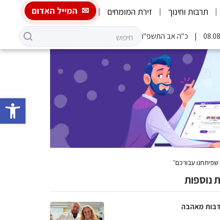
המייל האדום
תרבות וחינוך
זירת המומחים
כ"ה אב התשפ"ו
פתח סרגל 
 שפיתחנו עבורכם״
 נוספות
בות מאהבה