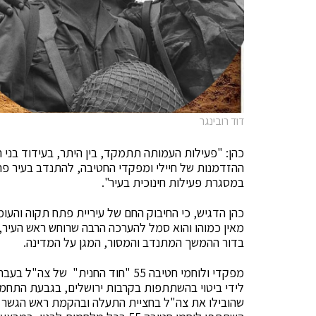
דוד רובינגר
כהן: "פעילות העמותה תתמקד, בין היתר, בעידוד בני 
ההזדמנות של חיילי ומפקדי החטיבה, להתנדב בעיר פת
במסגרת פעילות חינוכית בעיר".
כהן הדגיש, כי החיבוק החם של עיריית פתח תקוה והעומ
מאין כמוהו והוא סמל להערכה הרבה שרוחש ראש העיר, 
בדור ההמשך המתנדב והמסור, המגן על המדינה.
מפקדי ולוחמי חטיבה 55 "חוד החנית" 
לידי ביטוי בהשתתפות בקרבות ירושלים, בגבעת התחמו
שהובילו את צה"ל בחציית התעלה ובהקמת ראש הגשר ביו