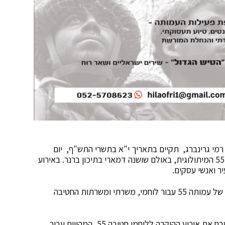
 רמי גרינברג, תקיים בתאריך י"א בתשרי התש"ף, יום
חמישי ה- 10.10, ערב הצדעה ייחודי לעמותת הצנחנים 55 המיתולוגית, באולם שושנה דמארי בתיכון ברנר. באירוע
יר ואנשי עסקים.
הערב יהווה יריית הפתיחה לחשיפת פעילותה המחודשת של עמותה 55 עבור לוחמי, משרתי ומשרתות החטיבה
ראש עיריית פתח תקוה, רמי גרינברג: "כבוד הוא לנו לארח את אירוע ההוקרה ללוחמי חטיבה 55, המהווים עבור