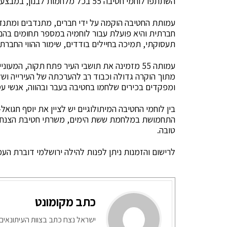
השתתפו לוחמי חטיבה 55 בכל מלחמות לבנון, במבצעים, כמו גם בתעסוקות מבצעיות שוטפות בעבר ובהווה.
עמותת החטיבה הוקמה על ידי חברים, מתנדבים ומתנד
חברתית והיא פועלת עבור לוחמיה במספר תחומים בהם:
תעסוקתי, תמיכה בחיילים בודדים, שימור ההווי החברת
עמותה 55 מזמינה את תושבי העיר פתח תקוה, ה
מתוך הוקרה גדולה וכבוד רב להערכתה של העירייה ושל 
ומפקדים בכירים שלחמו בחטיבה בעבר ובהווה, אנשי עסק
בין לוחמי החטיבה המיתולוגיים יש לציין את יוסף חגו
התחמושת במלחמת ששת הימים, משרתי חטיבת הצנחנים
טובה.
לרישום והזמנות ניתן לפנות להילה ירושלמי דוברת הע
כתב מקומונט
ישראל נצח כתב בצוות העיתונאים