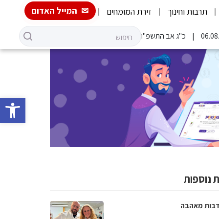
המייל האדום
תרבות וחינוך
זירת המומחים
כ"ג אב התשפ"ו
פתח סרגל 
 נוספות
בות מאהבה