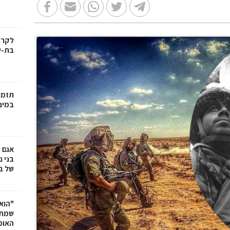
בת-י
תזמו
במינ
אגם 
של ב
"הוא 
שמתנ
האופ