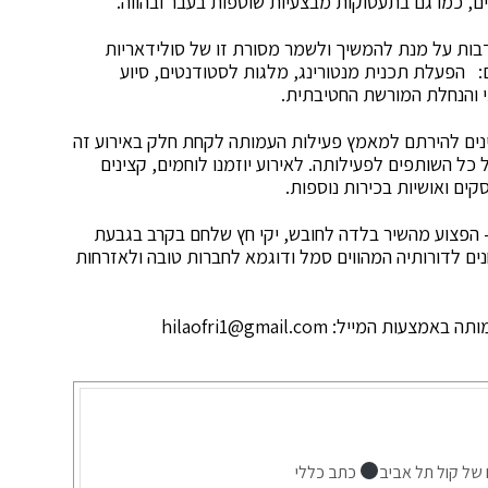
בות על מנת להמשיך ולשמר מסורת זו של סולידאריות
 הפעלת תכנית מנטורינג, מלגות לסטודנטים, סיוע
י והנחלת המורשת החטיבתית.
מעוניינים להירתם למאמץ פעילות העמותה לקחת חלק באירוע זה
כל השותפים לפעילותה. לאירוע יוזמנו לוחמים, קצינים
ים ואושיות בכירות נוספות.
אל- הפצוע מהשיר בלדה לחובש, יקי חץ שלחם בקרב בגבעת
 לדורותיה המהווים סמל ודוגמא לחברות טובה ולאזרחות
מותה באמצעות המייל:
hilaofri1@gmail.com
 של קול תל אביב
כתב כללי