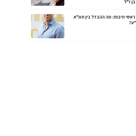
בן ז"ל
ראשי תיבות: מה ההבדל בין תמ"א
ע?