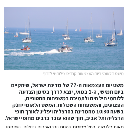
משט הלאומי ביום העצמאות קרדיט צילום יוי לזרוף
משט יום העצמאות ה-77 של מדינת ישראל, שיתקיים
ביום חמישי, ה-1 במאי, יוצא לדרך בסימן הצדעה
ללוחמי חיל הים ולתמיכה במשפחות החטופים,
הפצועים, והמשפחות השכולות. המשט הלאומי יוזנק
בשעה 10:30 מהמרינה בהרצליה ויפליג לאורך חופי
הרצליה ותל אביב, תוך שהוא עובר ברבים מחופי ישראל.
מאות כלי שיט, החל מסירות קטנות ועד יאכטות גדולות, ישתתפו