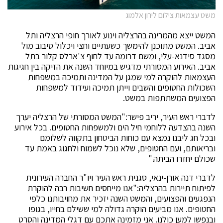
משט עצמאות צילום לירון אלמוג
המשט ייצא מהמרינה בהרצליה וינוע לאורך חופי הרצליה ותל
אביב. המשט מתוכנן להימשך כשעתיים וחצי ויכלול סיבוב מול
מסגד סידנא-עלי, ומשם דרומה עד לחוף צ'ארלס קלור בתל
אביב. האירוע המסורתי מדגיש במיוחד השנה את הזיקה בין חגיגות
העצמאות להוקרה למי שמגן על המדינה ותמיכה במשפחות
השכולות החטופים והשבים וייתן תמיכה ועידוד למשפחות
הפצועים המשתתפות במשט.
לדברי ראש העיר, יריב פישר:"המשט המסורתי של הרצליה יערך
השנה בהצדעה ללוחמי חיל הים ולמשפחות החטופים. בכל אירוע
ובכל חג ליבנו נמצא עם כוחות הביטחון בתקווה לשלומם
ובריאותם, ועם החטופים, שלא נוכל לשמוח ולחגוג באמת עד
שכולם יחזרו הביתה."
לדברי דנה אורן-ינאי, סגנית ראש העיר ויו"ר החברה העירונית
לפיתוח תיירות בהרצליה:"אנו מייחסים חשיבות רבה להוקרת
הנפגעים והפצועים, והמשט השנה יזכיר את מחויבותנו כלפי
החטופים. אנו מביעים הוקרה גדולה למי ששילם בחייו, בגופו
ובנפשו למען כולנו. אני מזמינה אתכם עם דגלי המדינה והסרט