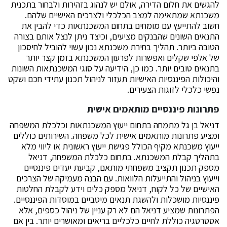
להגשים את חלום הדירה, אולם יש לנהוג בזהירות ולבחור בתכנית
משכנתא שמתאימה למצב הכלכלי ולצרכים האישיים שלהם.
חשוב להתייעץ עם מומחים בתחום המשכנתאות כדי להבין את
התנאים השונים שהבנקים מציעים, וכיצד ניתן לנצל אותם בצורה
הטובה ביותר. תהליך בחירת משכנתא נכון עשוי להוביל לחיסכון
של אלפי שקלים ואפשרות לפרעון המשכנתא בזמן קצר יותר
בתנאים טובים יותר. כמו כן, הידיעה על סוגי המשכנתאות השונות
והיכולות הפיננסיות האישיות תעזור לניהול תכנון עתידי חכם ושקט
נפשי כלכלי לזוגות הצעירים.
פתרונות פיננסיים מותאמים אישית
דניאל בן גל מתמחה בתחום ייעוץ המשכנתאות וכלכלת המשפחה
ומציע פתרונות מותאמים אישית לכל משפחה. השירותים כוללים
ייעוץ משכנתא מקיף הכולל פגישת ייעוץ ראשונית או ליווי מלא
בתהליך קבלת המשכנתא. בתחום כלכלת המשפחה, דניאל
מספק תכנון תקציב משפחתי מותאם, קביעת יעדים פיננסיים
וייעוץ בניהול והתייעלות הלוואות. עם הבנה מעמיקה של הצרכים
האישיים של כל לקוח, דניאל מספק כלים וידע לקבלת החלטות
פיננסיות מושכלות ולהשגת תנאים מיטביים במוסדות הפיננסיים.
הפתרונות שמציע דניאל הם לא רק עניין של ניהול כספים, אלא
אסטרטגיה כוללת לחיים כלכליים בריאים ומאושרים יותר. בין אם