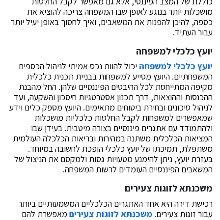
כוללת של המצב הפיננסי, אלא גם מאפשר לקבל החלטות
מושכלות יותר בנוגע לאופן שבו המשפחה צריכה להוציא את
כספה, להיכן להפנות את המשאבים, ואיך לחסוך באופן יעיל יותר
עבור העתיד.
יועץ כלכלי למשפחה
יועץ כלכלי למשפחה
יכול להוות נכס אמיתי לניהול הכספים
המשפחתיים. היועץ מסייע למשפחות בבניית תכנית כלכלית
מקיפה המתייחסת לכל ההיבטים הפיננסיים שלהן. החל מהבנת
ההכנסות וההוצאות, דרך תכנון אסטרטגיות חיסכון והשקעה, ועד
לניהול סיכונים ובחירת ביטוחים מתאימים. היועץ מספק כלים וידע
שמאפשרים למשפחות לקבל החלטות כלכליות מושכלות
ולהתמודד עם אתגרים פיננסיים בצורה מיטבית. בעידן שבו
המציאות הכלכלית משתנה במהירות ובריאות הכלכלה העולמית
משתפלת, תמיכתו של יועץ כלכלי הופכת לחשובה במיוחד.
בעזרת יועץ, ניתן להימנע מטעויות גסות ולמקסם את הניצול של
המשאבים הפיננסיים העומדים לרשות המשפחה.
משכנתא לזוגות צעירים
רכישת דירה היא אחד האתגרים הכלכליים המשמעותיים ביותר
עבור זוגות צעירים.
משכנתא לזוגות צעירים
מאפשרת להם