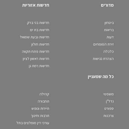
מדורים
חדשות אזוריות
ביטחון
חדשות בני ברק
בריאות
חדשות בת ים
דעות
חדשות גבעת שמואל
זירת המומחים
חדשות חולון
כלכלה
חדשות פתח תקווה
הצהרת נגישות
חדשות ראשון לציון
חדשות רמת גן
כל מה שמעניין
משפטי
קהילה
נדל"ן
תחבורה
ספורט
תיירות ונופש
צרכנות
תרבות וחינוך
עורכי דין מומלצים בתל