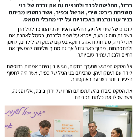
ברזל, החליטה לכבד ולהנציח גם את זכרם של בני
משפחת ביבס: שירי, אריאל וכפיר, אשר נחטפו מביתם
בניר עוז ונרצחו באכזריות על ידי מחבלי חמאס.
לזכרם של שירי וילדיה, החליטה העירייה כי המרכז לגיל הרך
בשכונת נווה גן בעיר, ייקרא על שמם ולזכרם, כסמל לאהבת אם
את ילדיה, מסירות ודאגה. דווקא במקום שמוקדש לילדים, לחינוך
ולהתפתחות, מתוך כאב גדול אך גם מתוך שליחות להמשיך את
החיים ולבנות עתיד טוב יותר.
אל הטקס המרגש שנערך במקום, הגיעו בין היתר אמהות בחופשת
לידה עם תינוקותיהן, מרביתם בני הגיל של כפיר, אשר היה לחטוף
הצעיר ביותר בשבעה באוקטובר.
את הטקס כיבדו בהשתתפותם הוריו של ירדן ביבס, אלי ופנינה,
אשר שכלו את כלתם ונכדיהם.