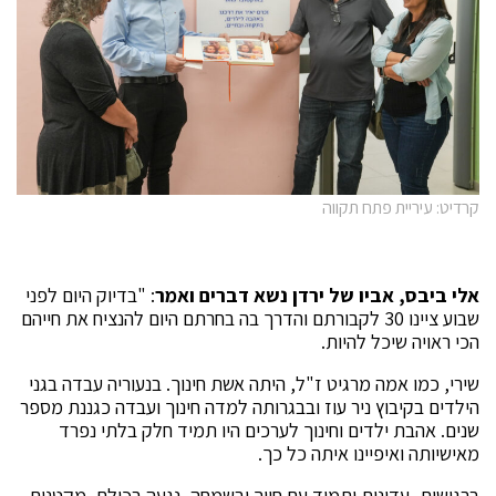
קרדיט: עיריית פתח תקווה
אלי ביבס, אביו של ירדן נשא דברים ואמר
: "בדיוק היום לפני
שבוע ציינו 30 לקבורתם והדרך בה בחרתם היום להנציח את חייהם
הכי ראויה שיכל להיות.
שירי, כמו אמה מרגיט ז"ל, היתה אשת חינוך. בנעוריה עבדה בגני
הילדים בקיבוץ ניר עוז ובבגרותה למדה חינוך ועבדה כגננת מספר
שנים. אהבת ילדים וחינוך לערכים היו תמיד חלק בלתי נפרד
מאישיותה ואיפיינו איתה כל כך.
ברגישות, עדינות ותמיד עם חיוך ובשמחה, נגעה בכולם, מקטנים