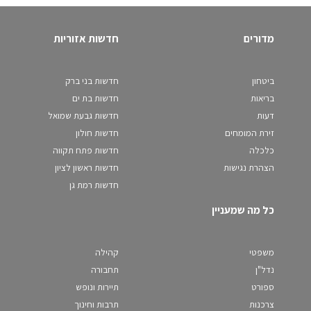
מדורים
חדשות אזוריות
ביטחון
חדשות בני ברק
בריאות
חדשות בת ים
דעות
חדשות גבעת שמואל
זירת המומחים
חדשות חולון
כלכלה
חדשות פתח תקווה
הצהרת נגישות
חדשות ראשון לציון
חדשות רמת גן
כל מה שמעניין
משפטי
קהילה
נדל"ן
תחבורה
ספורט
תיירות ונופש
צרכנות
תרבות וחינוך