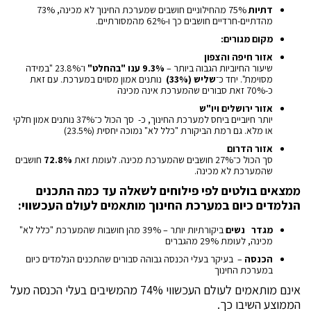
דתיות
75% מהחילוניים חושבים שמערכת החינוך לא מכינה, 73%
מהדתיים-חרדיים חושבים כך ו-62% מהמסורתיים.
מקום מגורים:
אזור חיפה והצפון
שיעור החיוביות הגבוה ביותר –
9.3%
ענו "בהחלט
"
ו־23.8% "במידה
מסוימת". יחד כ־
שליש
(33%)
נותנים אמון מסוים במערכת. עם זאת
כ-70% זאת סבורים שהמערכת אינה מכינה
אזור ירושלים ויו"ש
יותר חיוביים ביחס למערכת החינוך, כ- סך הכול כ־37% נותנים אמון חלקי
או מלא. גם רמת הביקורת "כלל לא" נמוכה יחסית (23.5%)
אזור הדרום
סך הכול כ־27% חושבים שהמערכת מכינה. לעומת זאת
72.8%
חושבים
שהמערכת לא מכינה.
ממצאים בולטים לפי פילוחים לשאלה עד כמה התכנים
הנלמדים כיום במערכת החינוך מותאמים לעולם העכשווי
:
מגדר
נשים
ביקורתיות יותר – 39% מהן חושבות שהמערכת "כלל לא"
מכינה, לעומת 29% מהגברים
הכנסה
– בעיקר בעלי הכנסה גבוהה סבורים שהתכנים הנלמדים כיום
במערכת החינוך
אינם מותאמים לעולם העכשווי 74% מהמשיבים בעלי הכנסה מעל
הממוצע השיבו כך.