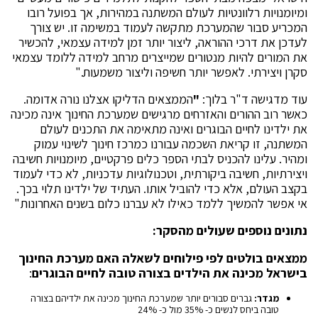
ומיומנויות רלוונטיות לעולם המשתנה במהירות, אך בפועל רובו
המכריע סבור שהמערכת מתקשה לעמוד במשימה זו. יש צורך
לעדכן את דרכי ההוראה, ליצור יותר זמן למידה עצמאי, להכשיר
את המורים להיות מנטורים שמייצרים מרחב למידה ללומד עצמאי
סקרן ויצירתי. לאפשר יותר חשיפה וליצור משמעות."
עוד מדגישה ד"ר בלוך:
"
הממצאים הדליקו אצלנו נורה אדומה.
כאשר רוב ההורים והאזרחים מרגישים שמערכת החינוך אינה מכינה
את ילדינו לחיים הבוגרים ואינה מתאימה את התכנים לעולם
המשתנה, זו קריאת השכמה עבורנו כמרכז חינוך לשינוי עמוק
ומהיר. עלינו להכניס לבתי הספר כלים פרקטיים, מיומנויות חשיבה
ויצירתיות, חשיבה ביקורתית, וטכנולוגיות עדכניות, לא כדי לעמוד
בקצב העולם, אלא כדי להוביל אותו. העתיד של ילדינו תלוי בכך.
אי אפשר להמשיך ללמד כאילו לא עברנו כלום בשנים האחרונות"
נתונים נוספים שעולים מהסקר:
ממצאים בולטים לפי פילוחים לשאלה האם מערכת החינוך
בישראל מכינה את הילדים בצורה טובה לחיים הבוגרים
:
מגדר:
גברים סבורים יותר שמערכת החינוך מכינה את ילדיהם בצורה
טובה ביחס לנשים כ- 35% מול כ- 24%