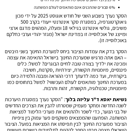
6% סבורים שהתכנים אינם מותאמים לעולם המשתנה
הסקר נערך בשבוע השני של חודש אוגוסט 2025 על ידי מכון
גיאוקרטוגרפיה, במסגרת סקר אינטרנטי ייעודי בקרב 500
משיבים, גולשי אינטרנט בגילאי 18 ומעלה, המהווים מדגם ארצי
ומייצג של אוכלוסייה זו במדינת ישראל (מגזר יהודי וערבי כחלקם
באוכלוסייה זו).
הסקר בדק את עמדות הציבור ביחס למערכת החינוך בשני היבטים
– האם אתה מרגיש שמערכת החינוך בישראל התאימה את עצמה
ומכינה את ילדיך בצורה טובה לחיים הבוגרים? למשל: כלים
פיננסיים, מיומנויות תקשורת, יצירתיות ,סקרנות, חשיבה
ביקורתית, ועד כמה לדעתך דרכי ההוראה ומבנה הלמידה כיום
במערכת החינוך מותאמים לעולם העכשווי? למשל בתחומים כמו
מיומנויות; טכנולוגיה, תקשורת, זהות ותרבות.
נשיאת יאסא ד"ר עליזה בלוך
: "הסקר נערך במסגרת היערכות
לשנה החדשה ומחקר מעמיק שמטרתו להבין את הצרכים החדשים
של בני הנוער, כדי לשפר ולהתאים את מערכי הלימוד למציאות
המשתנה. הופתענו שהממצאים משקפים פער עמוק בין ציפיות
הציבור ממערכת החינוך לבין תפיסתו את המציאות בפועל. הציבור
הישראלי מצפה מבתי הספר להקנות לתלמידים כישורים מעשיים