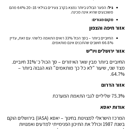
גיל:
הפער הבולט ביותר נמצא בקרב צעירים בגילאי 18–20 64% מהם
משוכנעים שהיא אינה מכינה.
מקום מגורים:
אזור חיפה והצפון
החיוביים ביותר – בסך הכול 33% רואים התאמה כלשהי. עם זאת, עדיין
66.8% חושבים שהתכנים אינם מותאמים.
אזור ירושלים ויו"ש
החיוביים ביותר מבין שאר האיזורים – סך הכול כ־31% חיוביים.
מצד שני, שיעור "לא כל כך מותאמים" הוא הגבוה ביותר –
64.7%.
אזור הדרום
75.3% שליליים לגבי התאמת המערכת
אודות יאסא
המרכז הישראלי למצוינות בחינוך – יאסא (IASA) בירושלים הוקם
בשנת 1987 וכולל את התיכון הפנימייתי למדעים ואמנויות