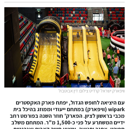
וויפארק ישראל קרדיט צילום: דין אבוטבול
עם היציאה לחופש הגדול, יפתח פארק האקסטרים
wipark (וויפארק) במתחם ייעודי וממוזג בהיכל בית
מכבי בראשון לציון. הפארק' חוזר השנה בפורמט רחב
ידיים המשתרע על פני כ-1,500 מ"ר. המתחם משלב
ספורט, אתגר ותנועה, ומציע חוויה קצבית ואנרגטית