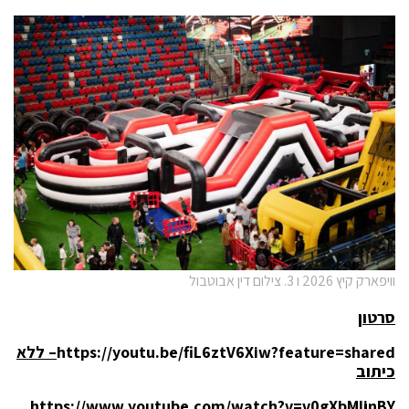
וויפארק קיץ 2026 ו 3. צילום דין אבוטבול
סרטון
https://youtu.be/fiL6ztV6Xiw?feature=shared
– ללא
כיתוב
https://www.youtube.com/watch?v=v0gXbMIjnBY