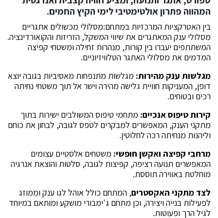
המהווה פתרון אולטימטיבי לימי הקיץ החמים.
בין האטרקציות המרכזיות במתחם:מסלולי מכשולים אתגריים
מסלולי ענק המאתגרים את שיווי המשקל, הזריזות והקואורדינציה.
המשתתפים יעברו בין קורות, מנהרות זחילה ומשטחי קפיצה
המדמים את מסלולי האתגר הטלוויזיוניים.
מגלשות ענק מהירות:
מגלשות מתנפחות מאסיביות בגובה יוצא
דופן, המעניקות חוויית גלישה מהירה וישר אל תוך משטחי נחיתה
רכים ובטוחים.
קירות טיפוס אנכיים:
מתחמי טיפוס המשולבים ישירות בתוך
מתקני הענק, המאפשרים למבקרים לטפס לגובה, לבחון את כוחם
וליהנות מנחיתה רכה לחלוטין.
מרחבי קפיצה ואקשן חופשי:
משטחים אלסטיים עצומים
המאפשרים תנועה רציפה, קפיצות לגובה, סלטות והוצאת אנרגיה
מוחלטת באווירה תוססת.
לצד מתקני האקסטרים
, המתחם כולל אוהל לגו ענק וממוזג
לפעילות בנייה ויצירה, וכן מתחם ג'ימבורי מושקע ומותאם במיוחד
לגיל הרך ופעוטות.