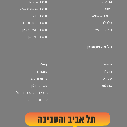
בריאות
חדשות בת ים
דעות
חדשות גבעת שמואל
זירת המומחים
חדשות חולון
כלכלה
חדשות פתח תקווה
הצהרת נגישות
חדשות ראשון לציון
חדשות רמת גן
כל מה שמעניין
משפטי
קהילה
נדל"ן
תחבורה
ספורט
תיירות ונופש
צרכנות
תרבות וחינוך
עורכי דין מומלצים בתל
אביב והסביבה