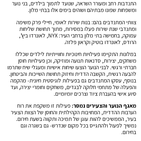
התנדבות רחב ומעורר השראה, שנועד לתמוך בילדים, בני נוער
ומשפחות שפונו מבתיהם ושוהים בימים אלו בבתי מלון.
צוותי המתנדבים בהם: בנות שירות לאומי, חיילי פרק משימה
ומתנדבי שנת שירות פעלו במסירות, מתוך תחושת שליחות
עמוקה, בחמישה בתי מלון ברחבי העיר: NYX, לאונרדו ביץ’,
הרודס, לאונרדו בוטיק וקראון פלזה.
במלונות התקיימו פעילויות חינוכיות וחווייתיות לילדים שכללו
משחקים, יצירות, סדנאות תנועה ומוזיקה, וכן פעילויות חוסן
חברתי ורגשי. לבני הנוער הוצעו שיחות אישיות ומעגלי שיח שתרמו
להבעה רגשית, הקשבה הדדית וחיזוק תחושת השייכות והביטחון.
בנוסף, עסקו המתנדבים גם בפעילות לוגיסטית חיונית- מהקמה
והפעלה של מתחמי חלוקה לבגדים, משחקים וחומרי יצירה, ועד
סיוע אישי בהעברת ציוד וצרכים יומיומיים.
מאגף הנוער והצעירים נמסר:
פעילות זו משקפת את רוח
הערבות ההדדית, המחויבות הקהילתית והחוסן של הצוות הצעיר
בעיר, הממשיכים להוות עוגן של תמיכה ותקווה בשעת חירום.
נמשיך לפעול ולהתגייס בכל מקום שנדרש- גם בשגרה וגם
בחירום.