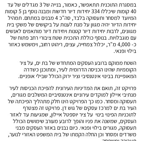
במסגרת התוכנית תתאפשר, כאמור, בנייה של 3 מגדלים של עד
40 קומות שיכללו 334 יחידות דיור חדשות ומבנה נוסף בן 5 קומות
המיועד למסחר ותעסוקה בלבד, סה"כ 4 מבנים במתחם. תמהיל
יחידות הדיור יהיה מגוון על מנת לענות על ביקושים של משקי בית
מגוונים, לרבות יחידות דיור קטנות ויחידות דיור מותאמים לאנשים
עם מוגבלויות. בנוסף כוללת התכנית שטח ציבורי רחב פתוח של
כ- 4,000 מ"ר, יכלול צמחייה, עצים, ריהוט רחוב, וימשמש כאזור
בילוי ופנאי.
השטח ממוקם ברובע העסקים המתחדש של בת ים, על ציר
הקוממיות שהינו הכניסה הדרומית לעיר, ומתוכנן כשדרה
המאופיינת בבינוי אינטנסיבי וציר ירוק הכולל שבילי אופניים.
פרויקט זה, תואם את המדיניות העירונית להפיכת הכניסות לעיר
מנתיבי איילון למוקדים עירוניים אינטנסיביים המשלבים מגורים,
תעסוקה ומסחר. כמו כך הפרויקט הינו חלק מתהליך הפיכתה של
העיר בת ים למרכז עסקים של גוש דן. פרויקט זה מצטרף
לתוכניות הפינוי בינוי על ציר יוספטל איילון, שמגיעות עד לאזור
העסקים, שמשנה את פניו והופך לרובע מעורב שימושים הכולל
תעסוקה, מגורים בילוי ופנאי. כיום נבנים באזור העסקים מבני
משרדים ומסחר וכן החלה הקמתו של בית המשפט האזורי לנוער,
תעבורה ומשפחה.