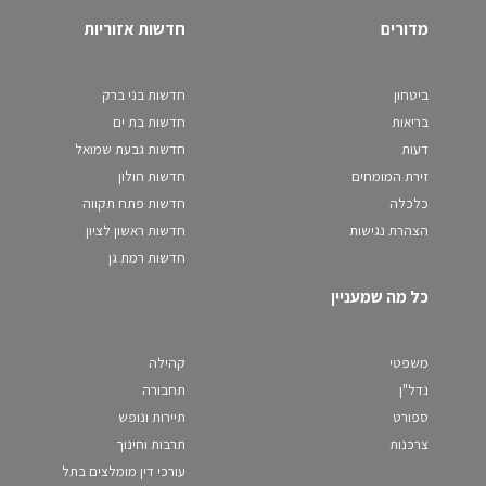
מדורים
חדשות אזוריות
ביטחון
חדשות בני ברק
בריאות
חדשות בת ים
דעות
חדשות גבעת שמואל
זירת המומחים
חדשות חולון
כלכלה
חדשות פתח תקווה
הצהרת נגישות
חדשות ראשון לציון
חדשות רמת גן
כל מה שמעניין
משפטי
קהילה
נדל"ן
תחבורה
ספורט
תיירות ונופש
צרכנות
תרבות וחינוך
עורכי דין מומלצים בתל