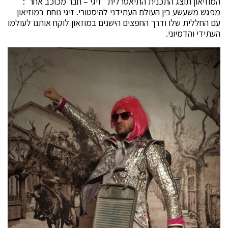
המוזיאון תוצג התכנית התיאטרלית "זיגי – חבר מכוכב אחר":
מפגש משעשע בין העולם העתידני להיסטורי. זיגי נוחת במוזיאון
עם החללית שלו ודרך החפצים הישנים במוזאון לוקח אותנו לעולמו
העתידי והדמיוני.