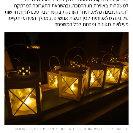
למשפחות באווירת חג החנוכה, ובהשראת התערוכה המרתקת
"רגשות ובינה מלאכותית" העוסקת בקשר שבין טכנולוגיות חדשות
של בינה מלאכותית לבין רגשות אנושיים. במהלך האירוע יתקיימו
פעילויות מגוונות ומהנות לכל המשפחה:
סדנאות יצירה בנושא אור וחושך. באדיבות מוזיאון פתח תקוה לאמנות