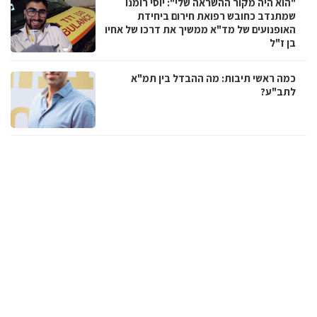
"הוא היה מקור ההשראה שלי": יוסי רומנו
שמתנדב כחובש רפואת חירום ביחידת
האופנועים של מד"א ממשיך את דרכו של אחיו
בן ז"ל
כמה ראשי תיבות: מה ההבדל בין תמ"א
לתב"ע?