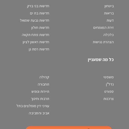
ביטחון
חדשות בני ברק
בריאות
חדשות בת ים
דעות
חדשות גבעת שמואל
זירת המומחים
חדשות חולון
כלכלה
חדשות פתח תקווה
הצהרת נגישות
חדשות ראשון לציון
חדשות רמת גן
כל מה שמעניין
משפטי
קהילה
נדל"ן
תחבורה
ספורט
תיירות ונופש
צרכנות
תרבות וחינוך
עורכי דין מומלצים בתל
אביב והסביבה