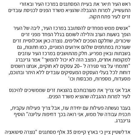
ראש העיר תיאר את בעיית המסתננים במרכז העיר ובאזורי
התעשייה, למרות ההגבלה שהוציא משרד הפנים לכניסת עובדים
זרים לעיר פתח תקוה.
"אנשים ממש מפחדים להסתובב במרכז העיר, ליבה של העיר
הופך בשעות הערב והלילה לשומם בגלל הפחד מפני זרים
שיכורים, שחלקם הופכים לאלימים. נוצרה כאן אוכלוסיית זרים
שעורכת במתחמים שלהם אירועים המוניים, כמו חתונות, גם
בשבתות ובאין מפריע. חלק מהתושבים במרכז העיר עוזבים
למקומות אחרים, המצב הזה לא יכול להמשך" אמר גרינברג
"חתמתי על צווי סגירה ל –20 עסקים לא חוקיים, אנחנו רושמים
דוחות לכל בעלי העסקים המעסיקים עובדים ללא היתר ובתוכם,
מסעדות, מספרות, מכבסות וכו'
אבל אני צריך את מעורבותכם בהוצאת זרים שממשיכים להיכנס
לעיר למרות ההגבלה שהוציא משרד הפנים.
בעבר נעשתה פעילות עם יחידת עוז, אבל צריך פעילות עקבית,
תכנית עבודה של ממש, אני רואה בכך דחיפות עליונה" הוסיף
גרינברג.
אדלשטיין ציין כי בארץ קיימים 35 אלף מסתננים "נוצרה סיטואציה