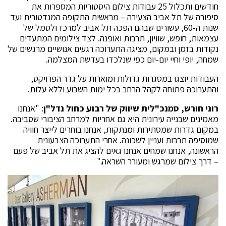
חודשים ותכלול 25 עבודות צילום היסטוריות המספרות את
סיפורה של תל אביב הצעירה – מראשית התקופה המנדטורית ועד
שנות ה-60, עשורים שבהם הפכה תל אביב למרכז ולסמל של
עצמאות, חופש, שוויון, תרבות ואופנה. לצד צילומים המתעדים
נקודות בזמן ובמקום, מציגה התערוכה רגעים אנושיים מרגשים של
שמחה, יופי וחיי יום-יום כפי שנלכדו בעדשת המצלמה.
העבודות יוצגו במסגרות גדולות ומוארות על גדר הפרויקט,
והתערוכה פתוחה לקהל הרחב בכל ימות השבוע וללא עלות.
רוני חורש, סמנכ"לית שיווק של רבוע כחול נדל"ן
: "אנחנו
מאמינים שבנייה עירונית היא גם אחריות למרחב הציבורי שסביבה.
במקום גדרות שמסתירות ומנתקות, אנחנו בוחרים לייצר חוויה
שמוסיפה תרבות ועניין לשכונה. אחרי התערוכה הצבעונית
הראשונה, אנחנו שמחים אנחנו גאים להציג את תל אביב של פעם
– דרך צילום שמרגש ומעורר השראה."