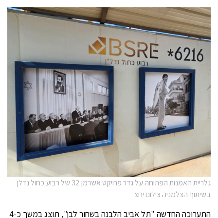
גלריית האמנות הפתוחה על גדר פרויקט אשרמן 32 של רבוע כחול נדלן
בשיתוף הצלמניה צילום יחצ
התערוכה החדשה "תל אביב הלבנה בשחור לבן", תוצג במשך כ-4