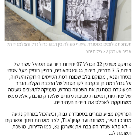
תערוכת צילומים במסגרת שיתוף פעולה בין רבוע כחול נדלן והצלמניה תל
אביב אשרמן 32 צילום יחצ
פרויקט אשרמן 32 הכולל 97 יחידות דיור עם תמהיל עשיר של
דירות 3-5 חדרים, דירות גג ופנטהאוזים, בבניין בוטיק מעל שטחי
מסחר ופנאי, ממוקם בלב שכונת רמת הטייסים הירוקה והשלווה,
על גבול רמת חן ובקרבה לקו הסגול של הרכבת הקלה. הגדר
המעוטרת ממתגת את השכונה מחדש, מעניקה לתושבים טעימה
של יצירתיות, ומייצרת סביבת מגורים שלא רק מוכנה, אלא ממש
משתוקקת לאכלס את דייריה העתידיים.
הפרויקט מציע מגורים בסטנדרט גבוה, וכשהכול במרחק נגיעה
ממרכז העיר, משרונה ועד קניון TLV, לצד מוסדות חינוך ופארקים
– לא פלא שגדר הסובבת את אשרמן 32, כמו הדירות, מושכת
תשומת לב.