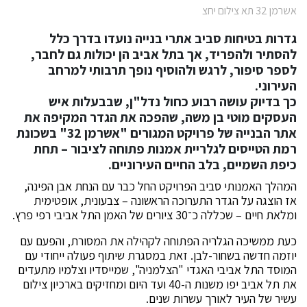
אשרמן 32 תא צילום יחצ
גדרות בטיחות סביב אתרי בנייה נועדו בדרך כלל
להסתיר ולהפריד, אך בתל אביב הן יכולות גם לחבר,
לספר סיפור, לרגש ולהוסיף נופך תרבותי למרחב
העירוני.
כך בדיוק עושה רבוע כחול נדל"ן, שבבעלות איש
העסקים מוטי בן משה, שהפכה את הגדר המקיפה את
אתר הבנייה של פרויקט המגורים "אשרמן 32" בשכונת
רמת הטייסים לגלריית אמנות פתוחה לציבור – תחת
כיפת השמיים, בלב החיים העירוניים.
המהלך האמנותי סביב הפרויקט החל כבר עם הנחת אבן הפינה,
אז הוצגה על הגדר התערוכה הראשונה – צבעונית, אופטימית
ומלאת חיים – שכללה כ־30 ציורים של האמן התל אביבי רפי פרץ.
כעת ממשיכה הגלריה הפתוחה לקהילה את המסורת, והפעם עם
יוזמה חדשה בשחור-לבן. זאת במסגרת שיתוף פעולה ייחודי עם
המוסד התל אביבי האגדי "הצלמניה", שמייסדיו וצלמיו מתעדים
את תל אביב יפו משנות ה-40 ועד היום ומחזיקים בארכיון צילום
עשיר של העיר לאורך עשרות שנים.