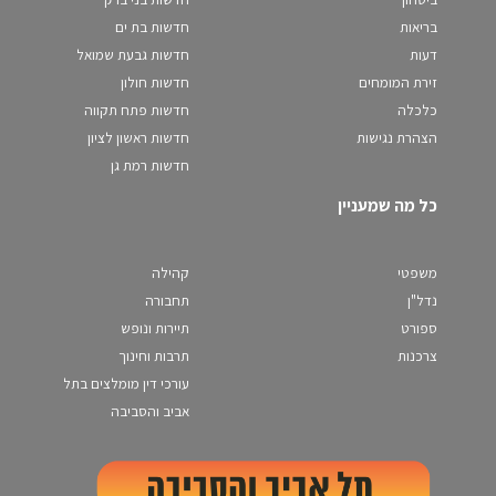
בריאות
חדשות בת ים
דעות
חדשות גבעת שמואל
זירת המומחים
חדשות חולון
כלכלה
חדשות פתח תקווה
הצהרת נגישות
חדשות ראשון לציון
חדשות רמת גן
כל מה שמעניין
משפטי
קהילה
נדל"ן
תחבורה
ספורט
תיירות ונופש
צרכנות
תרבות וחינוך
עורכי דין מומלצים בתל
אביב והסביבה