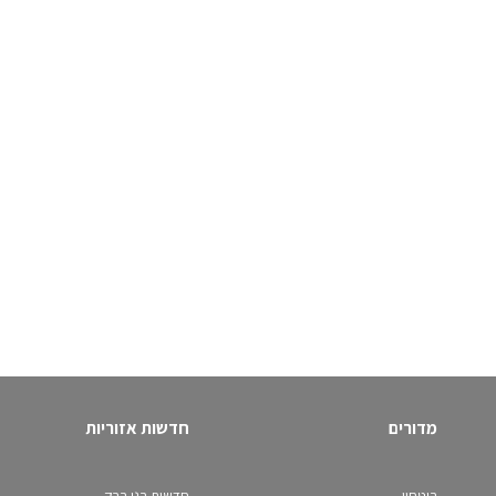
מדורים
חדשות אזוריות
ביטחון
חדשות בני ברק