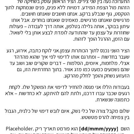
התערוכה נעה בין שני צירים. הציר הראשון עוסק בשחיקה של
הזהות מול הצפת המידע. דמויות ללא פנים, פנים שנמחקות לתוך
הטקסט, גוף שנבלע ברקע. אנחנו חושבים שאנחנו חושבים.
מרגישים שאנחנו מרגישים. מאמינים שאנחנו בוחרים. אבל אותו
עיתון בבוקר, אותה גלילה בטלפון, אותה דרך לעבודה – פעולות
שחוזרות על עצמן עד שהתודעה לומדת לבצע אותן בלי לשאול.
עם הזמן, ההרגל הופך לזהות.
הציר השני נכנס לתוך הכותרות עצמן.אני לוקח כתבה, אירוע, רגע
שעבר בחדשות – ומתרגם אותו לדימוי לפי איך שהוא מהדהד
אצלי. מלחמות, איומים, הסלמות – דברים שקורים שוב ושוב עד
שהם נשמעים כמעט כמו מזג אוויר. בתוך החזרתיות הזו, גם
הזעזוע נשחק והופך לחלק מהרקע.
בעבודות הללו אני מנסה להחזיר לדימוי את המשקל שלו. לקחת
רגעים שכבר עברו דרכנו, ולתת להם להיתקע. לא כחדשות – אלא
כתמונה שנשארת.
שלום מקבל צורה של כלי נשק, איום לובש דימוי של כלנית, הגבול
בין צמיחה להרס מטשטש.
השם
[dd/mmm/yyyy]
הוא פורמט תאריך ריק .Placeholder