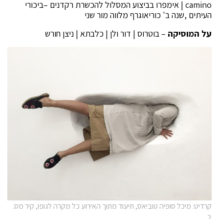
camino | אימפרו בביצוע המסלול להכשרת רקדנים –ביכורי
העיתים ,שנה ב' כוריאוגרף מלווה מור שני
על המוסיקה
– בוטרוס | דור ולן | כלבתא | ניצן חורש
קרדיט: מיכל סופיה טוביאס, תיעוד מתוך האירוע כל מקרה לגופו, קיר מס.
2