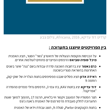
קרדיט: דוד עדיקא, Africana, 2016, צילום צבע
בין הפרויקטים שיוצגו בתערוכה :
על הכניסות והקופות הנעולות של תיאטרון "גשר" הסגור, תציג האמנית
מיכל סופיה טוביאס
הדפסים המייצרים פתחים לעולמות אחרים.
כרם נאטור
יציג ברחובות השכונה סדרת עבודות בשם "נגה" שיצר בשנים
האחרונות בהשראת מגוריו בשכונה
ראידה אדון
תציג פסלים שנבנו מפסיפסים בחנות הגלריה של שוקי קוק,
רוחמה 9
דוד עדיקא
יציג בחנות KAV, בת עמי 3, הדפסים גדולי ממדים מהסדרה
"אפריקנה".
חצר הסטודיו של המעצב ויקטור ויוי בלאיש, תרצה 17 ,תהפוך למשך שעות
התערוכה לחלק מעבודת פרפורמנס של האמנית ג'ואנה ג'ונס
בחנות הקעקועים Parlor
,
סגולה 9, תוצג עבודת וידאו של האמנית