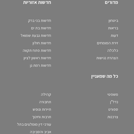
מדורים
חדשות אזוריות
ביטחון
חדשות בני ברק
בריאות
חדשות בת ים
דעות
חדשות גבעת שמואל
זירת המומחים
חדשות חולון
כלכלה
חדשות פתח תקווה
הצהרת נגישות
חדשות ראשון לציון
חדשות רמת גן
כל מה שמעניין
משפטי
קהילה
נדל"ן
תחבורה
ספורט
תיירות ונופש
צרכנות
תרבות וחינוך
עורכי דין מומלצים בתל
אביב והסביבה