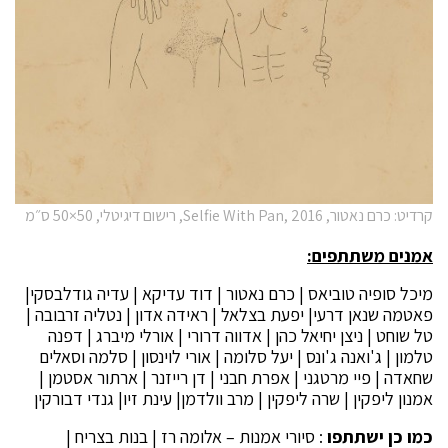
קרדיט: כרם נאטור, Selfie With Pan, 2016, רישום דיגיטלי, 50×50 ס״מ
אמנים משתתפים:
מיכל סופיה טוביאס | כרם נאטור | דוד עדיקא | עדיה גודלבסקי|
פאטמה שנאן דרעי| יפעת בצלאל | ראידה אדון | נטליה זרבובה |
טל שוחט | ניצן יחיאל כהן | אדווה דרורי | אורלי מיברג | דפנה
טלמון | ג'ואנה ג'ונס | יעל סלומה | אורי לוינסון | סלמה וסאלים
שחאדה | פיי מרטגני | אפרת חבני | דן רייזנר | ארתור אסטמן |
אמנון ליפקין | שרה ליפקין | מרב וולדמן| עינת זיו| גנדי דבורקין
כמו כן ישתתפו
: סיורי אמנות – אלומה רז | בנות בצריח |