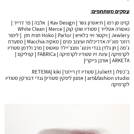
עסקים משתתפים:
קזינו סן רמו | תיאטרון גשר | Kav Design | אלבה | פר דרייר |
נאטורה אטלייר | סטודיו שוקי קוק | White Clean | Merce
Jewlery | ויקטור ויוי בלאיש | Hoko | Parlor חגית חזן | לימור
רוזנר מוג'יה אדריכלות ועיצוב פנים | מאקיה Macchia | מסעדת
ג'מה | חן גלדן בגדי וינטג' ומנצ'יילד טאטוס | מרב ולדמן סטודיו
לקרמיקה | עינת זיו סטודיו לקרמיקה | FABRICa | קפליקס |
ARKETA | אורבן בייקרי|
ב'כסלו | Juliett| סטודיו דן רייזנר| RETEMA| kiki
art&fashion studio | אמנון ליפקין סטודיו| גנדי דבורקין סטודיו
לקרמיקה