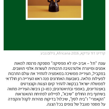
קרדיט: דוד עדיקא, Africana 2016, צילום צבע
עונת "תל – אביב-יפו לא מפסיקה" מספקת פרנסה למאות
אמנים ומייצרת אלטרנטיבה תרבותית לעשרות אלפי תושבים.
במקביל, העירייה ממשיכה במאמציה להחזיר את עולם התרבות
לפעילות מלאה. בשבועות האחרונים פנה ראש העירייה רון חולדאי
לממשלת ישראל בבקשה להתיר קיום הצגות וקונצרטים
באצטדיונים, באמפי ובתיאטרונים; כמו-כן גיבשה העירייה מתווה
בשיתוף בית החולים "שיבא", לפיילוט לפתיחת התאטראות
"הקאמרי" ו"בית לסין", שיכלול בדיקות מהירות לקהל והקפדה
על מספר מוגבל של צופים בכל הצגה.