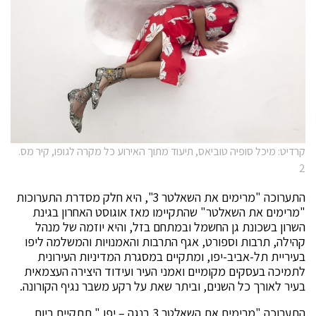
קרדיט: מיכל סופיה טוביאס, תיעוד מתוך האירוע כל מקרה לגופו, קיר מס.
2
התערוכה "מרימים את השאלטר 3", היא חלק מסדרת התערוכות
"מרימים את השאלטר" שהתקיימו מאז אוגוסט האחרון בגינת
השרון בשכונת גן החשמל ובמתחם בזל, והיא יוזמה של מנהל
קהילה, תרבות וספורט, אגף התרבות והאמנויות והמשלמה ליפו
בעיריית תל-אביב-יפו, ומתקיים במסגרת המדיניות העירונית
לתמיכה בעסקים מקומיים ואמני העיר ועידוד היצירה העצמאית
בעיר לאורך כל השנים, וביתר שאת על רקע משבר נגיף הקורונה.
התערוכה "מרימים את השאלטר 3 בנגה – יפו " תתקיים ביום