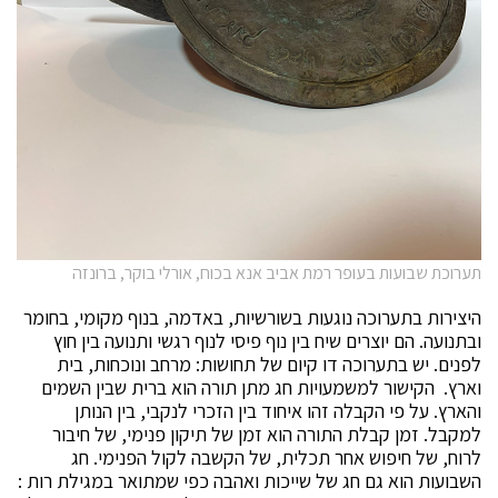
תערוכת שבועות בעופר רמת אביב אנא בכוח, אורלי בוקר, ברונזה
היצירות בתערוכה נוגעות בשורשיות, באדמה, בנוף מקומי, בחומר
ובתנועה. הם יוצרים שיח בין נוף פיסי לנוף רגשי ותנועה בין חוץ
לפנים. יש בתערוכה דו קיום של תחושות: מרחב ונוכחות, בית
וארץ. הקישור למשמעויות חג מתן תורה הוא ברית שבין השמים
והארץ. על פי הקבלה זהו איחוד בין הזכרי לנקבי, בין הנותן
למקבל. זמן קבלת התורה הוא זמן של תיקון פנימי, של חיבור
לרוח, של חיפוש אחר תכלית, של הקשבה לקול הפנימי. חג
השבועות הוא גם חג של שייכות ואהבה כפי שמתואר במגילת רות :