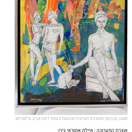
סונגו, טכניקה מעורבת תערוכת שבועות בעופר רמת אביב צילום יחצ
אוצרת התערוכה : איילת אמוראי בירן