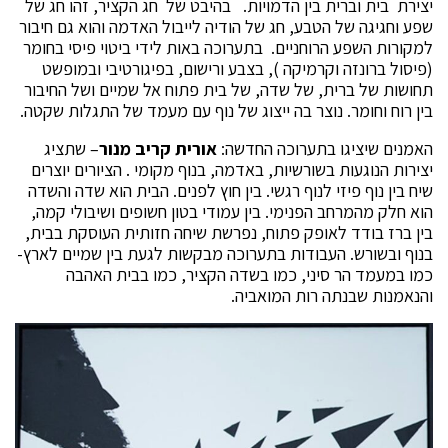
יצירת בית וברית בין הדמויות. בהיבט של חג הקציר, זהו חג של
שפע וחגיגה של הטבע, חג של הודיה לייבול האדמה והוא גם חיבור
למקורות השפע הרוחניים. בתערוכה באות לידי ביטוי פיסי בחומר
(פיסול ברונזה וקרמיקה ), בצבע ורישום, בפיגורטיבי ובמופשט
תחושות של ברית, של שדה, של בית פתוח אל שמיים ושל החיבור
בין רוח וחומר. נוצר בה ייצוג של נוף עם מעמד של התגלות שקטה.
האמנים שיציגו בתערוכה החדשה:
אורית קריב מנור
– שתציג
יצירות הנוגעות בשורשיות, באדמה, בנוף מקומי . הציורים יוצרים
שיח בין נוף פיזי לנוף רגשי. בין חוץ לפנים. הבית הוא שדה והשדה
הוא חלק מהמרחב הפנימי. בין עמודי בטון חשופים ושיבולי קמה,
בין ברז בודד לאופק פתוח, נפרשת שיחה חזותית העוסקת בבית,
בנוף ובשורש. העבודות בתערוכה מבקשות לגעת בין שמיים לארץ-
כמו במעמד הר סיני, כמו בשדה הקציר, כמו בבית האהבה
והנאמנות שבנתה רות המואביה.