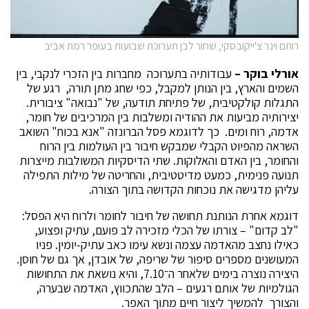
רותם וינר צ'ייקובסקי, שחור לבן תערוכת שבועות בעופר רמת אביב
אורלי בוקר –
עבודותיה בתערוכה מחברות בין הזכרי לנקבי, בין
השמים והארץ, בין הנותן למקבל, כפי שחג מתן תורה, רגע של
התגלות קולקטיבית, של פתיחת תודעה, של "נבואה" ציבורית.
יצירותיה מביעות את ההודיה ומשלבות בין המרכיבים של חומר,
אדמה, רוח ומים. כך לדוגמא פסל הברונזה "אנא בכוח" השואב
השראה מהפיוט הקבלי שמבקש חיבור בין העולמות בין הרוח
והחומר, בין האדם והאלוקות. שתי הדיסקיות המשולבות מייצרות
תנועה פנימית, כמעט מדיטטיבית, והחריטה של מילות התפילה
עליהן מדגישה את נוכחות הקדושה בתוך הצורה.
דוגמא אחרת הנותנת תחושה של חיבור לחומר ולרוח היא הפסל:
"לב קדום" – צורתו של הכלי מזכירה לב פועם, עתיק ופצוע,
כאילו נחצב מהאדמה עצמה ונשא עימו כאב עתיק-יומין. פניו
המעושנים מספרים סיפור של שריפה, של אובדן, אך גם של חוסן.
היצירה נוצרה בימים שלאחר ה־7.10, והיא נושאת את התחושות
הגולמיות של אותם רגעים – הלב שהתכווץ, האדמה שבערה,
והצורך להמשיך ליצור חיים מתוך האפר.