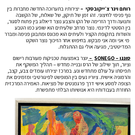
רותם וינר צ׳ייקובסקי –
יצירותיו בתערוכה החדשה מחברות בין
נוף פנימי לחיצוני. זהו זמן של תיקון, של שאלות, של הקשבה
ותנועה ודרך הזרימה של הקו והצבע נוצר דיאלוג בין פתוח לסגור,
בין הסטטי לדינמי. נוצר מרחב שלעיתים הוא שופע כמו הטבע
והשדות בתקופת הקציר ולעיתים הוא מכונס ומתבונן פנימה ומברר
מי אני ומה אני מבקש. בחיפוש אחר הזיכוך נוצר השקט
המדיטטיבי, מגיעה אולי גם ההתגלות.
סונגו –
SONEGO
–
יוצר באמצעות טכניקות מעורבות רישום
וציור, תוך שילוב של הרס ובנייה מחדש – תהליך המשקף את
תפיסתו על עולם מתחדש ונע. במרכז יצירתו עומדים צבע, קצב,
והרמוניה אישית. ציוריו נעים בין המופשט לפיגורטיבי ומזמינים את
הצופה למסע אישי דרך פרגמנטים של מציאות. האמירה המרכזית
החוזרת בעבודותיו היא אנושיותו הבלתי מתפשרת.